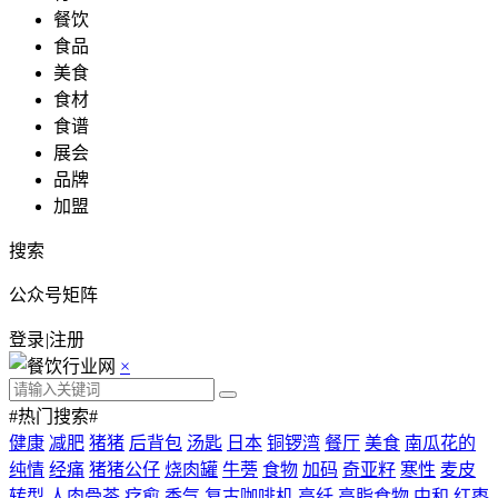
餐饮
食品
美食
食材
食谱
展会
品牌
加盟
搜索
公众号矩阵
登录
|
注册
×
#热门搜索#
健康
减肥
猪猪
后背包
汤匙
日本
铜锣湾
餐厅
美食
南瓜花的
纯情
经痛
猪猪公仔
烧肉罐
牛蒡
食物
加码
奇亚籽
寒性
麦皮
转型
人肉骨茶
疗愈
香气
复古咖啡机
高纤
高脂食物
中和
红枣