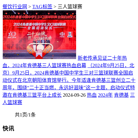
餐饮行业网
>
TAG标签
> 三人篮球赛
新老传承见证二十年热
血，2024年肯德基三人篮球赛热血启幕
（2024年9月25日，北
京）9月25日，2024肯德基中国中学生三对三篮球联赛全国启
动仪式在北京朝阳体育馆举行。今年适逢肯德基三篮创立二十
周年，围绕“二十正当燃，永远好滋味”这一主题，启动仪式特
邀在肯德基三篮平台上成长
2024-09-26
热血
2024年
肯德基
三
人篮球赛
共1页/1条
快讯