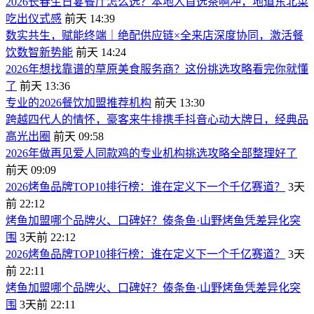
2026长春生日宴餐厅怎么选？本地人首选茶啊冲，地道东北菜
吃出仪式感
前天 14:39
数实共生，赋能终端｜绝配供应链×全来店深度协同，激活餐
饮数智新势能
前天 14:24
2026年想找靠谱的草原美食服务商？这份挑选攻略看完你就懂
了
前天 13:36
专业的2026餐饮加盟推荐机构
前天 13:30
跨越四代人的情怀，豪客来牛排携手抖音心动大牌日，经典品
高光出圈
前天 09:58
2026年做再见爱人同款鸡的专业机构挑选攻略全部整理好了
前天 09:09
2026烤鱼品牌TOP10排行榜：谁在定义下一个千亿赛道？
3天
前 22:12
烤鱼加盟哪个品牌火、口碑好？傣条鱼·山野烤鱼凭差异化突
围
3天前 22:12
2026烤鱼品牌TOP10排行榜：谁在定义下一个千亿赛道？
3天
前 22:11
烤鱼加盟哪个品牌火、口碑好？傣条鱼·山野烤鱼凭差异化突
围
3天前 22:11