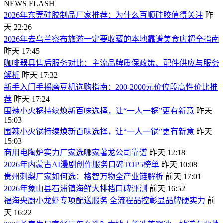
NEWS FLASH
2026年东莞硅胶制品厂家推荐：为什么百顺硅胶值得关注
昨
天 22:26
2026年去乌兰察布旅游一定要收藏的本地靠谱美食店超全指南
昨天 17:45
咖啡器具售后服务对比：主流品牌质保政策、配件供应与服务
解析
昨天 17:32
新手入门手摇磨豆机选购指南：200-2000元价位段高性价比推
荐
昨天 17:24
围辣小火锅持续焕新百味选择，让“一人一锅”更有新意
昨天
15:03
围辣小火锅持续焕新百味选择，让“一人一锅”更有新意
昨天
15:03
商用电陶炉实力厂家选哪家著龙公司靠谱
昨天 12:18
2026年内蒙古AI漫剧创作服务口碑TOP5榜单
昨天 10:08
贵州刺梨厂家如何选：格智万物全产业链解析
前天 17:01
2026年象山县石浦镇海鲜大排档口碑评测
前天 16:52
福海央厨小龙虾专项配送服务 全流程品控彰显品牌硬实力
前
天 16:22