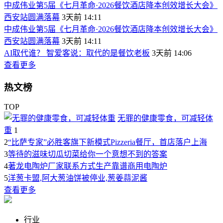
中成伟业第5届《七月革命·2026餐饮酒店降本创效增长大会》
西安站圆满落幕
3天前 14:11
中成伟业第5届《七月革命·2026餐饮酒店降本创效增长大会》
西安站圆满落幕
3天前 14:11
AI取代谁？ 智爱客说：取代的是餐饮老板
3天前 14:06
查看更多
热文榜
TOP
无罪的健康零食，可减轻体
重
1
2
“比萨专家”必胜客旗下新模式Pizzeria餐厅，首店落户上海
3
等待的滋味切瓜切菜给你一个意想不到的答案
4
著龙电陶炉厂家联系方式生产靠谱商用电陶炉
5
洋葱卡盟,阿大葱油饼被停业,葱姜蒜泥酱
查看更多
行业