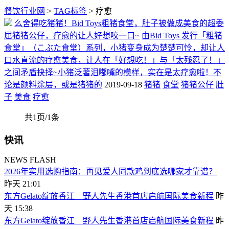
餐饮行业网
>
TAG标签
> 疗愈
么舍得吃猪猪！Bid Toys粗猪食堂，肚子被做成美食的超委
屈猪猪公仔，疗愈的让人好想咬一口~
由Bid Toys 发行「粗猪
食堂」（こぶた食堂）系列，小猪变身成为楚楚可怜，却让人
口水直流的疗愈美食，让人在「好想吃！」与「太残忍了！」
之间矛盾抉择~小猪泛著泪嘟嘴的模样，实在是太疗愈啦！不
论是颜料涂层，或是猪猪的
2019-09-18
猪猪
食堂
猪猪公仔
肚
子
美食
疗愈
共1页/1条
快讯
NEWS FLASH
2026年实用选购指南：再见爱人同款鸡到底选哪家才靠谱？
昨天 21:01
东方Gelato绽放香江 野人先生香港首店启航国际美食新程
昨
天 15:38
东方Gelato绽放香江 野人先生香港首店启航国际美食新程
昨