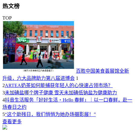
热文榜
TOP
百胜中国美食荟展馆全新
升级，六大品牌助力第八届进博会
1
2
ARTEA奶茶如何能捕获年轻人的心快速占领市场？
3
未加碘盐哪个牌子健康 雪天未加碘低钠盐为健康助力
4
抖音生活服务「好好生活・Hello 春鲜」｜以一口春鲜，赴一
场春日之约
5
“这个助残日，我们悄悄为她办场摄影展！”
查看更多