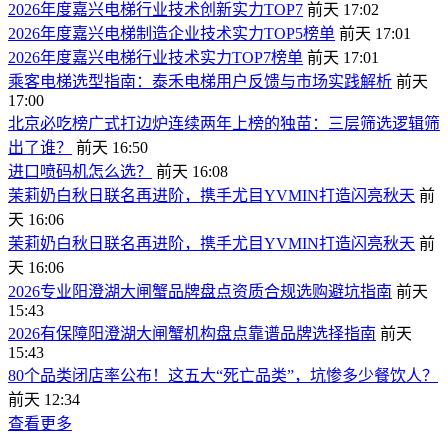
2026年度嘉兴电梯行业技术创新实力TOP7
前天 17:02
2026年度嘉兴电梯制造企业技术实力TOP5榜单
前天 17:01
2026年度嘉兴电梯行业技术实力TOP7榜单
前天 17:01
乘客电梯选型指南：泰禾电梯用户反馈与市场实践解析
前天
17:00
北京必吃榜广式打边炉连续两年上榜的独苗：三层筛选逻辑筛
出了谁？
前天 16:50
进口喷码机怎么选？
前天 16:08
茉莉奶白秋日联名再进阶，携手尤目YVMIN打造闪亮秋天
前
天 16:06
茉莉奶白秋日联名再进阶，携手尤目YVMIN打造闪亮秋天
前
天 16:06
2026专业阳澄湖大闸蟹品牌盘点资质合规选购避坑指南
前天
15:43
2026有保障阳澄湖大闸蟹机构盘点靠谱品牌选择指南
前天
15:43
80个品类闭店率公布！这五大“死亡品类”，坑惨多少餐饮人？
前天 12:34
查看更多