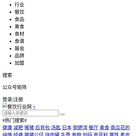
行业
餐饮
食品
美食
食材
食谱
展会
品牌
加盟
搜索
公众号矩阵
登录
|
注册
×
#热门搜索#
健康
减肥
猪猪
后背包
汤匙
日本
铜锣湾
餐厅
美食
南瓜花的
纯情
经痛
猪猪公仔
烧肉罐
牛蒡
食物
加码
奇亚籽
寒性
麦皮