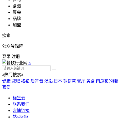
食谱
展会
品牌
加盟
搜索
公众号矩阵
登录
|
注册
×
#热门搜索#
健康
减肥
猪猪
后背包
汤匙
日本
铜锣湾
餐厅
美食
南瓜花的纯
喜爱
标签云
联系我们
友情链接
站点地图