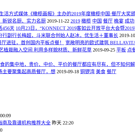
由知名生活方式媒体《橄榄画报》主办的2019年度橄榄中国·餐厅
、新锐名厨、实力名厨
2019-11-22
2019
橄榄
中国
餐厅
晚宴
成功
456天
10月23日，“KONNECT 2019客如云开放平台大会
分行副行长梅超，斗米联合创始人赵冰，优生活＋董事长
2019-10
食餐厅进驻，首创国内平板点餐！
宽敞明亮的欧式建筑 BELLAV
艺植栽融入空间 利用多样貌材质、新鲜花草
2019-09-25
平板
点
食的集中地，贵价、中价、平价的餐厅都应有尽有，但不知何解
场主要聚集起高质餐厅，想
2019-09-18
铜锣湾
美食
餐厅
0:09
坑指南及靠谱机构推荐大全
昨天 22:20
0