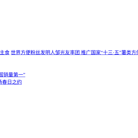
世界方便粉丝发明人邹光友率团 推广国家“十三·五”薯类方
国销量第一”
场春日之约