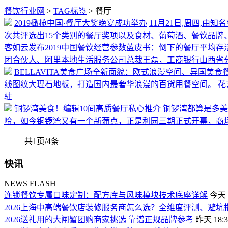
餐饮行业网
>
TAG标签
> 餐厅
2019橄榄中国·餐厅大奖晚宴成功举办
11月21日,周四,
次共评选出15个类别的餐厅奖项以及食材、葡萄酒、餐饮品牌
客如云发布2019中国餐饮经营参数蓝皮书：倒下的餐厅平均存活
团合伙人、阿里本地生活服务公司总裁王磊，工商银行山西省
BELLAVITA美食广场全新面貌：欧式浪漫空间、异国美
线图纹大理石地板，打造国内最奢华浪漫的百货用餐空间。 花
驻
铜锣湾美食！编辑10间高质餐厅私心推介
铜锣湾都算是多美
哈，如今铜锣湾又有一个新蒲点，正是利园三期正式开幕，商
共1页/4条
快讯
NEWS FLASH
连锁餐饮专属口味定制：配方库与风味模块技术底座详解
今天 0
2026上海中高端餐饮店装修服务商怎么选？全维度评测、避
2026送礼用的大闸蟹团购商家挑选 靠谱正规品牌参考
昨天 18:3