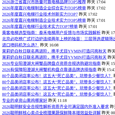
2026浙江省嘉兴市质量可靠电梯品牌TOP5推荐
昨天 17:04
2026年度嘉兴电梯制造企业综合实力TOP5榜单
昨天 17:02
2026年度嘉兴电梯行业技术创新实力TOP7
昨天 17:02
2026年度嘉兴电梯制造企业技术实力TOP5榜单
昨天 17:01
2026年度嘉兴电梯行业技术实力TOP7榜单
昨天 17:01
乘客电梯选型指南：泰禾电梯用户反馈与市场实践解析
昨天 17
北京必吃榜广式打边炉连续两年上榜的独苗：三层筛选逻辑筛
进口喷码机怎么选？
昨天 16:08
茉莉奶白秋日联名再进阶，携手尤目YVMIN打造闪亮秋天
昨天 
茉莉奶白秋日联名再进阶，携手尤目YVMIN打造闪亮秋天
昨天 
2026专业阳澄湖大闸蟹品牌盘点资质合规选购避坑指南
昨天 15
2026有保障阳澄湖大闸蟹机构盘点靠谱品牌选择指南
昨天 15:4
80个品类闭店率公布！这五大“死亡品类”，坑惨多少餐饮人？
80个品类闭店率公布！这五大“死亡品类”，坑惨多少餐饮人？
80个品类闭店率公布！这五大“死亡品类”，坑惨多少餐饮人？
80个品类闭店率公布！这五大“死亡品类”，坑惨多少餐饮人？
专业的卓资山熏鸡哪家好
昨天 11:18
2026聪明鲜安全合规性解析资质齐全可满足国内外准入要求
昨天
2026聪明鲜核心卖点全梳理果蔬保鲜降本增效益处详解
昨天 00