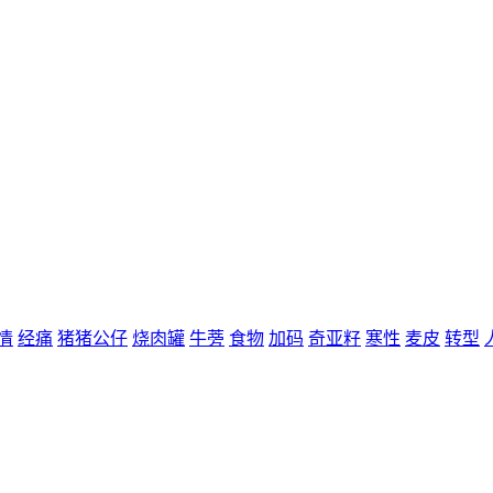
情
经痛
猪猪公仔
烧肉罐
牛蒡
食物
加码
奇亚籽
寒性
麦皮
转型