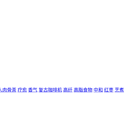
人肉骨茶
疗愈
香气
复古咖啡机
高纤
高脂食物
中和
红枣
烹煮