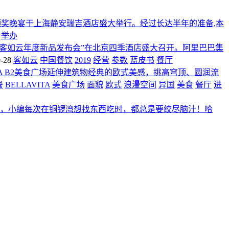
大奖颁奖晚宴于上海静安瑞吉酒店盛大举行。经过长达半年的准备,本
举办
暨2019客如云年度新品发布会”在北京四季酒店盛大召开。阿里巴巴集
-28
客如云
中国餐饮
2019
经营
参数
蓝皮书
餐厅
ITA B2美食广场延伸建筑物经典的欧式美感，挑高穹顶、圆润流
餐
BELLAVITA
美食广场
面貌
欧式
浪漫空间
异国
美食
餐厅
进
，小编每次在铜锣湾想找东西吃时，都总是要绞尽脑汁！哈