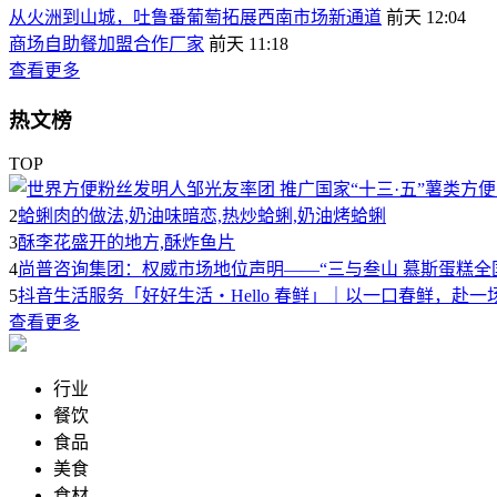
从火洲到山城，吐鲁番葡萄拓展西南市场新通道
前天 12:04
商场自助餐加盟合作厂家
前天 11:18
查看更多
热文榜
TOP
2
蛤蜊肉的做法,奶油味暗恋,热炒蛤蜊,奶油烤蛤蜊
3
酥李花盛开的地方,酥炸鱼片
4
尚普咨询集团：权威市场地位声明——“三与叁山 慕斯蛋糕全
5
抖音生活服务「好好生活・Hello 春鲜」｜以一口春鲜，赴一
查看更多
行业
餐饮
食品
美食
食材