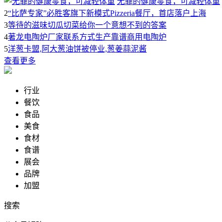
无罪的健康零食，可减轻体重
2
“比萨专家”必胜客旗下新模式Pizzeria餐厅，首店落户上海
3
等待的滋味切瓜切菜给你一个意想不到的答案
4
著龙电陶炉厂家联系方式生产靠谱商用电陶炉
5
洋葱卡盟,阿大葱油饼被停业,葱姜蒜泥酱
查看更多
行业
餐饮
食品
美食
食材
食谱
展会
品牌
加盟
搜索