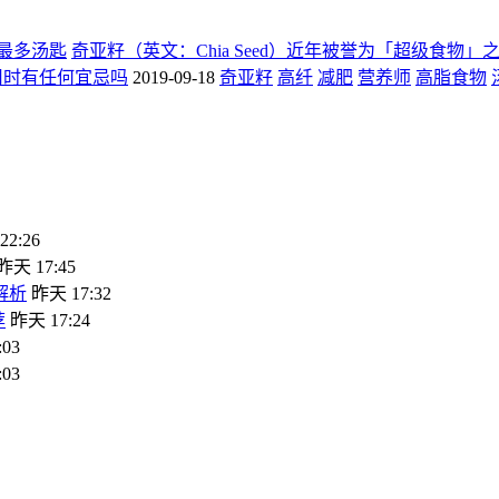
最多汤匙
奇亚籽（英文：Chia Seed）近年被誉为「超级食
用时有任何宜忌吗
2019-09-18
奇亚籽
高纤
减肥
营养师
高脂食物
2:26
昨天 17:45
解析
昨天 17:32
荐
昨天 17:24
03
03