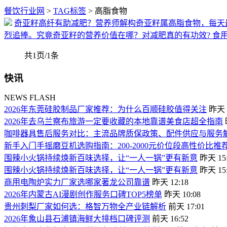
餐饮行业网
>
TAG标签
> 高脂食物
奇亚籽高纤有助减肥？营养师解构奇亚籽属高脂食物，每天
烈追捧。究竟奇亚籽的营养价值在哪？对减肥真的有功效? 食
共1页/1条
快讯
NEWS FLASH
2026年东莞硅胶制品厂家推荐：为什么百顺硅胶值得关注
昨天 2
2026年去乌兰察布旅游一定要收藏的本地靠谱美食店超全指南
咖啡器具售后服务对比：主流品牌质保政策、配件供应与服务
新手入门手摇磨豆机选购指南：200-2000元价位段高性价比推
围辣小火锅持续焕新百味选择，让“一人一锅”更有新意
昨天 15:
围辣小火锅持续焕新百味选择，让“一人一锅”更有新意
昨天 15:
商用电陶炉实力厂家选哪家著龙公司靠谱
昨天 12:18
2026年内蒙古AI漫剧创作服务口碑TOP5榜单
昨天 10:08
贵州刺梨厂家如何选：格智万物全产业链解析
前天 17:01
2026年象山县石浦镇海鲜大排档口碑评测
前天 16:52