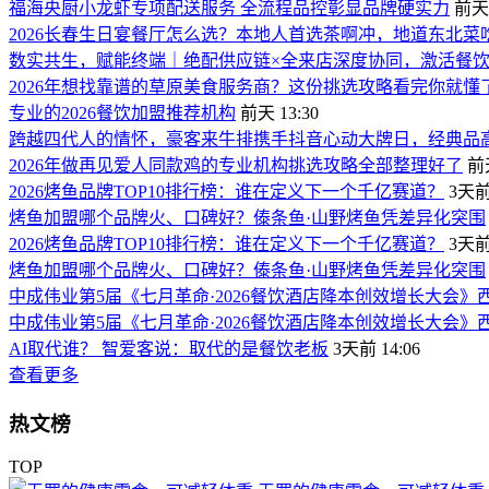
福海央厨小龙虾专项配送服务 全流程品控彰显品牌硬实力
前天 
2026长春生日宴餐厅怎么选？本地人首选茶啊冲，地道东北菜
数实共生，赋能终端｜绝配供应链×全来店深度协同，激活餐
2026年想找靠谱的草原美食服务商？这份挑选攻略看完你就懂
专业的2026餐饮加盟推荐机构
前天 13:30
跨越四代人的情怀，豪客来牛排携手抖音心动大牌日，经典品
2026年做再见爱人同款鸡的专业机构挑选攻略全部整理好了
前天
2026烤鱼品牌TOP10排行榜：谁在定义下一个千亿赛道？
3天前 
烤鱼加盟哪个品牌火、口碑好？傣条鱼·山野烤鱼凭差异化突围
2026烤鱼品牌TOP10排行榜：谁在定义下一个千亿赛道？
3天前 
烤鱼加盟哪个品牌火、口碑好？傣条鱼·山野烤鱼凭差异化突围
中成伟业第5届《七月革命·2026餐饮酒店降本创效增长大会》
中成伟业第5届《七月革命·2026餐饮酒店降本创效增长大会》
AI取代谁？ 智爱客说：取代的是餐饮老板
3天前 14:06
查看更多
热文榜
TOP