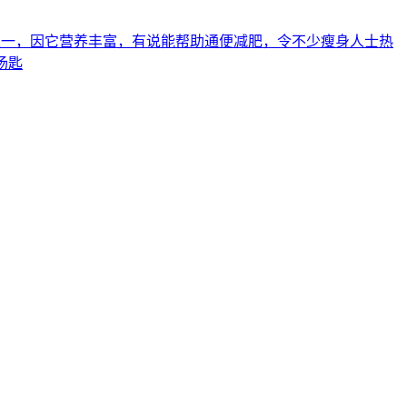
物」之一，因它营养丰富，有说能帮助通便减肥，令不少瘦身人士热
汤匙