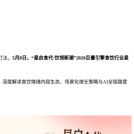
打法，
5
月
8
日，
“
星启食代
·
饮领新潮
”2026
巨量引擎食饮行业星
深度解读食饮情绪内容生态、场景化增长策略与AI全链路营