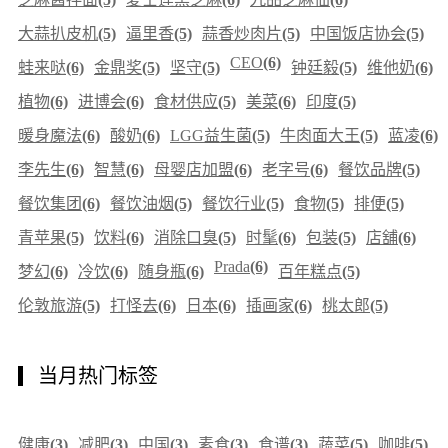
大蒜扒皮机
(5)
逼里香
(5)
蒜香炒肉片
(5)
中国饭店协会
(5)
CEO
(6)
蛙来哒
(6)
金鼎奖
(5)
坚守
(5)
钟廷毅
(5)
维他奶
(6)
植物
(6)
进博会
(6)
食材供应
(5)
美菜
(6)
印度
(5)
暖身魔法
(6)
酸奶
(6)
LGG益生菌
(5)
牛肉面大王
(5)
蓝凌
(6)
李先生
(6)
智慧
(6)
母婴店加盟
(6)
老字号
(6)
餐饮品牌
(5)
餐饮集团
(6)
餐饮油烟
(5)
餐饮行业
(5)
食物
(5)
排便
(5)
青苹果
(5)
饮料
(6)
消除口臭
(5)
时髦
(6)
包装
(5)
店舖
(6)
Prada
(6)
梦幻
(6)
冷饮
(6)
随身瓶
(6)
百年糕点
(5)
伦敦旅游
(5)
打怪去
(6)
日本
(6)
插画家
(6)
桃太郎
(5)
当月热门标签
健康
(3)
减肥
(3)
中国
(3)
素食
(3)
食谱
(3)
蔬菜
(5)
咖啡
(5)