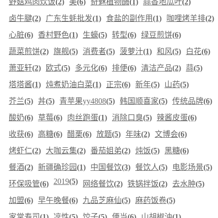
野菇鸡肉炊饭
(2)
美
(6)
奇魅植物酶
(1)
蒜香地瓜叶
(2)
卤牛腱
(2)
广东生蚝批发
(1)
食盐的副作用
(1)
咖哩烤羊排
(2)
心脏
(6)
香村野色
(1)
生蠔
(5)
转型
(6)
绿豆煎饼
(6)
蔬菜煎饼
(2)
旗舰
(5)
消费者
(5)
菠萝汁
(1)
和风
(5)
白花
(6)
萧亚轩
(2)
欧式
(5)
多元化
(6)
排便
(6)
清洁产品
(2)
蒜
(5)
塔塔酱
(1)
炖煮奶油白菜
(1)
正宗
(6)
新年
(5)
山药
(5)
芥兰
(5)
丼
(5)
青苹果yy4808
(5)
韩国顺喜家
(5)
传统品牌
(6)
酸奶
(6)
草莓
(6)
肉丝跑蛋
(1)
消除口臭
(5)
辣酱皮蛋
(6)
收获
(6)
高糖
(6)
醋栗
(6)
放题
(5)
年味
(2)
文博会
(6)
烤虾仁
(2)
大咖云集
(2)
番茄姐弟
(2)
炖饭
(5)
黑糖
(6)
餐酒
(2)
新疆确珍园
(1)
中国餐饮
(3)
餐饮人
(5)
电影场景
(5)
2019
(5)
环保吸管
(6)
网络餐饮
(2)
铁锅拌饭
(2)
去水肿
(5)
加盟
(6)
早午晚餐
(6)
九品芝麻仙
(5)
麻药饭卷
(5)
家常寿司
(1)
凉性
(5)
饺子
(5)
便当
(6)
山胡椒油
(1)