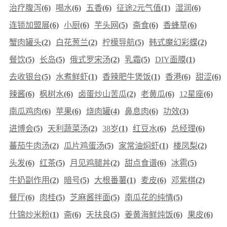
治疗腹泻
(6)
喝水
(6)
五香
(6)
征途2元气值
(1)
湿润
(6)
连锁加盟展
(6)
小厨
(6)
芋头网
(5)
斋食
(6)
香蜂草
(6)
蟹肉罐头
(2)
白花葱兰
(2)
柠檬导航
(5)
韩式魔幻彩蝶
(2)
餐饮
(5)
长岛
(5)
俄式罗宋汤
(2)
乳霜
(5)
DIY面膜
(1)
去收银台
(5)
水煮鲜虾
(1)
香辣肥牛煲饭
(1)
香港
(6)
甜涩
(6)
辣酱
(6)
枫树水
(6)
卤蛋炒山苦瓜
(2)
老黄瓜
(6)
12星座
(6)
南瓜鸡肉
(6)
苹果
(6)
烧肉罐
(4)
鼻息肉
(6)
功效
(3)
进博会
(5)
天利蔬菜汤
(2)
38岁
(1)
红豆水
(6)
总经理
(6)
蕃茄牛肉汤
(2)
瓜片鸡蛋汤
(5)
家常油焖虾
(1)
楼凤梨
(2)
头发
(6)
红茶
(5)
月见鸡腿丼
(2)
甜点食谱
(6)
冰雹
(5)
牛奶副作用
(2)
暗号
(5)
大根番薯
(1)
麦皮
(6)
邓紫棋
(2)
餐厅
(6)
肉桂
(5)
芝麻酱拌面
(5)
南瓜花的纯情
(5)
什锦炒米粉
(1)
斋
(6)
天扶良
(5)
姜黄海鲜炖饭
(6)
果皮
(6)