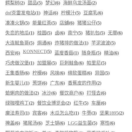
鳄梨树
(2)
甜品
(5)
梦幻
(6)
海鲜乌龙汤面
(2)
dnf克雷发电站
(1)
神话
(6)
柠檬汁
(5)
豆腐乳
(6)
凑凑火锅
(5)
能量红茶
(5)
店舖
(6)
猪猪公仔
(5)
失恋的地瓜
(1)
桂圆
(5)
卤
(6)
南宁
(5)
猪扒包
(5)
无罪
(6)
大连鱿鱼哥
(5)
焗通
(6)
炸猪排的做法
(1)
芋泥波波
(5)
KONNECT
(5)
西安
(6)
蓝廋香菇
(1)
随身瓶
(5)
精油
(6)
巧虎做汉堡
(1)
加盟展
(5)
巨刺鲑鱼
(6)
帕里尼
(5)
王集香肠
(6)
柠檬
(6)
风味
(6)
绵软蛋糕
(6)
异国
(5)
新生婴儿
(1)
葱饼
(6)
广东
(6)
香蕉皮的作用
(2)
蛤蜊肉的做法
(2)
冰沙
(6)
餐饮商户
(6)
打怪去
(6)
绿咖哩鸡丁
(2)
餐饮业博览会
(2)
红牛
(5)
车厘
(6)
魔法寿司
(1)
宾客
(6)
木瓜怎么吃
(1)
牛蒡
(3)
坚果1895
(2)
掩盖
(6)
猪尾汤
(6)
芝士锅
(6)
LGG益生菌
(5)
寒性
(6)