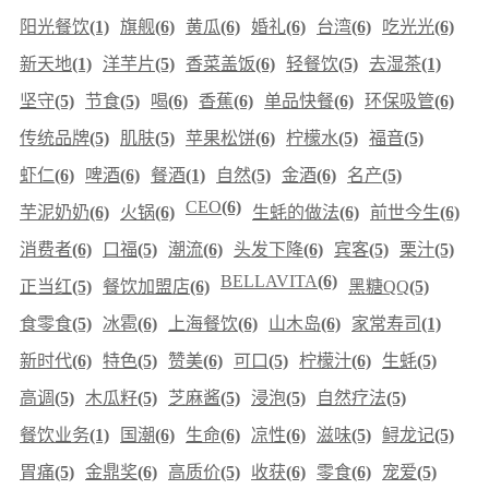
阳光餐饮
(1)
旗舰
(6)
黄瓜
(6)
婚礼
(6)
台湾
(6)
吃光光
(6)
新天地
(1)
洋芋片
(5)
香菜盖饭
(6)
轻餐饮
(5)
去湿茶
(1)
坚守
(5)
节食
(5)
喝
(6)
香蕉
(6)
单品快餐
(6)
环保吸管
(6)
传统品牌
(5)
肌肤
(5)
苹果松饼
(6)
柠檬水
(5)
福音
(5)
虾仁
(6)
啤酒
(6)
餐酒
(1)
自然
(5)
金酒
(6)
名产
(5)
CEO
(6)
芋泥奶奶
(6)
火锅
(6)
生蚝的做法
(6)
前世今生
(6)
消费者
(6)
口福
(5)
潮流
(6)
头发下降
(6)
宾客
(5)
栗汁
(5)
BELLAVITA
(6)
正当红
(5)
餐饮加盟店
(6)
黑糖QQ
(5)
食零食
(5)
冰雹
(6)
上海餐饮
(6)
山木岛
(6)
家常寿司
(1)
新时代
(6)
特色
(5)
赞美
(6)
可口
(5)
柠檬汁
(6)
生蚝
(5)
高调
(5)
木瓜籽
(5)
芝麻酱
(5)
浸泡
(5)
自然疗法
(5)
餐饮业务
(1)
国潮
(6)
生命
(6)
凉性
(6)
滋味
(5)
鲟龙记
(5)
胃痛
(5)
金鼎奖
(6)
高质价
(5)
收获
(6)
零食
(6)
宠爱
(5)