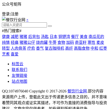
公众号矩阵
登录
|
注册
×
#热门搜索#
健康
减肥
猪猪
后背包
汤匙
日本
铜锣湾
餐厅
美食
南瓜花的
纯情
经痛
猪猪公仔
烧肉罐
牛蒡
食物
加码
奇亚籽
寒性
麦皮
转型
人肉骨茶
疗愈
香气
复古咖啡机
高纤
高脂食物
中和
红枣
烹煮
喜爱
标签云
联系我们
友情链接
站点地图
QQ:1074976040 Copyright © 2017-2026
餐饮行业网
.部分内容
来源用户上传，登载此文出于传递更多信息之目的，并不意味
着赞同其观点或证实其描述，不可作为直接的消费指导与投资
建议。文章内容仅供参考，如有侵犯版权请来信告