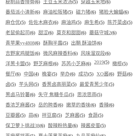
秘制蒜香排骨
(6)
土豆玉米浓汤
(5)
穿越玉米地
(6)
番茄派小清新
(6)
麻油松阪猪
(5)
磁力猪
(6)
猪脸大蝙蝠
(6)
麻仓优
(5)
佐佐木麻衣
(6)
麻油鸡
(5)
麻生希
(5)
陈芥菜卤
(5)
老鼠偷起司
(6)
甜涩
(6)
莫克和甜甜
(6)
蘑菇守城2
(6)
青苹果yy4808
(6)
酥胸半露
(5)
出鞘 酥油饼
(6)
吉野家鸡腿饭
(6)
微风麻辣香料
(6)
风味溜双段
(6)
2019
(5)
洋葱卡盟
(5)
野芝麻根
(6)
苏芮小芝麻
(6)
橄榄
(5)
餐厅
(6)
中国
(4)
晚宴
(5)
举办
(6)
成功
(5)
XO酱
(6)
野菇
(6)
卤
(5)
芋头网
(5)
香葱卤高丽菜
(5)
最爱青葱少年
(5)
葱卤马铃薯
(6)
失守 焦糖冬瓜
(5)
思浓思雨
(5)
香浓芝麻酱
(5)
岳的胯香
(6)
嫩草的香味
(6)
香辣
(6)
豆瓣酱
(5)
蒜
(6)
拌豆腐
(5)
芝麻酱
(5)
食蔬
(5)
保卫萝卜挑战38
(6)
酸辣粉热量
(6)
辣酱皮蛋
(5)
芝麻酱拌面
(5)
夏士莲黑芝麻
(6)
九品芝麻仙
(6)