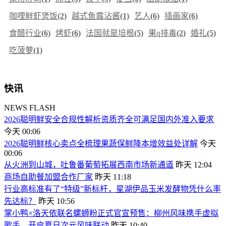
咖哩鲜虾煲饭
(2)
越式鱼露沾酱
(1)
艺人
(6)
插画家
(6)
食醋行业
(6)
烤虾
(6)
法国就是培根
(5)
果q排毒
(2)
婚礼
(5)
吃菠萝
(1)
快讯
NEWS FLASH
2026聪明鲜安全合规性解析资质齐全可满足国内外准入要求
今天 00:06
2026聪明鲜核心卖点全梳理果蔬保鲜降本增效益处详解
今天
00:06
从火洲到山城，吐鲁番葡萄拓展西南市场新通道
昨天 12:04
商场自助餐加盟合作厂家
昨天 11:18
行业高标准有了“特级”新标杆，星湖伊品玉米发酵物凭什么率
先达标？
昨天 10:56
掌小鸭×洛天依联名螺蛳粉正式官宣预售：柳州风味携手虚拟
歌手，开启夏日次元风味联动
昨天 10:40