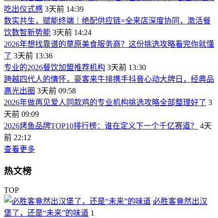
吃出仪式感
3天前 14:39
数实共生，赋能终端｜绝配供应链×全来店深度协同，激活餐
饮数智新势能
3天前 14:24
2026年想找靠谱的草原美食服务商？这份挑选攻略看完你就懂
了
3天前 13:36
专业的2026餐饮加盟推荐机构
3天前 13:30
跨越四代人的情怀，豪客来牛排携手抖音心动大牌日，经典品
高光出圈
3天前 09:58
2026年做再见爱人同款鸡的专业机构挑选攻略全部整理好了
3
天前 09:09
2026烤鱼品牌TOP10排行榜：谁在定义下一个千亿赛道？
4天
前 22:12
查看更多
热文榜
TOP
必胜客竟然出汉
堡了，还是“未来”的味道
1