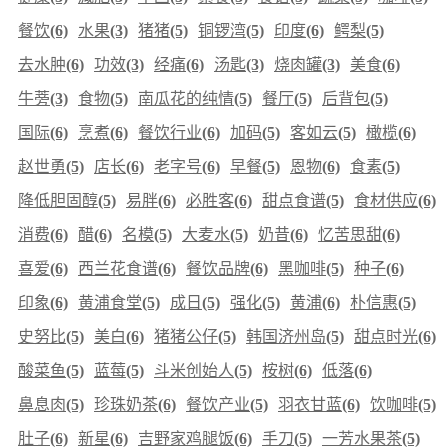
餐饮
(6)
水果
(3)
猪猪
(5)
铜锣湾
(5)
印度
(6)
鳄梨
(5)
去水肿
(6)
功效
(3)
经痛
(6)
汤匙
(3)
烧肉罐
(3)
美食
(6)
牛蒡
(3)
食物
(5)
南瓜花的纯情
(5)
餐厅
(5)
后背包
(5)
国际
(6)
烹煮
(6)
餐饮行业
(6)
加码
(5)
客如云
(5)
橄榄
(6)
赵世勇
(5)
店长
(6)
老字号
(6)
早餐
(5)
恩物
(6)
食素
(5)
降低胆固醇
(5)
易胖
(6)
必胜客
(6)
甜点食谱
(5)
食材供应
(6)
消费
(6)
醋
(6)
名模
(5)
大麦水
(5)
奶昔
(6)
忆苦思甜
(6)
喜爱
(6)
西兰花食谱
(6)
餐饮品牌
(6)
黑咖啡
(5)
种子
(6)
印象
(6)
黄浦食堂
(5)
成日
(5)
强化
(5)
黄浦
(6)
朴信惠
(5)
史努比
(5)
美白
(6)
猪猪公仔
(5)
韩国济州岛
(5)
甜点时光
(6)
酸菜鱼
(5)
蓝莓
(5)
斗米创始人
(5)
桉树
(6)
低落
(6)
鼻息肉
(5)
珍珠奶茶
(6)
餐饮产业
(5)
羽衣甘蓝
(6)
饮咖啡
(5)
肚子
(6)
新星
(6)
吉野家鸡腿饭
(6)
手刀
(5)
一芳水果茶
(5)