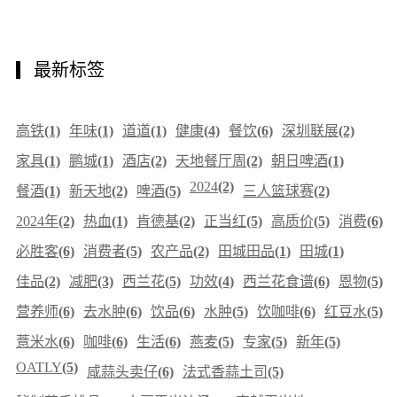
最新标签
高铁
(1)
年味
(1)
道道
(1)
健康
(4)
餐饮
(6)
深圳联展
(2)
家具
(1)
鹏城
(1)
酒店
(2)
天地餐厅周
(2)
朝日啤酒
(1)
2024
(2)
餐酒
(1)
新天地
(2)
啤酒
(5)
三人篮球赛
(2)
2024年
(2)
热血
(1)
肯德基
(2)
正当红
(5)
高质价
(5)
消费
(6)
必胜客
(6)
消费者
(5)
农产品
(2)
田城田品
(1)
田城
(1)
佳品
(2)
减肥
(3)
西兰花
(5)
功效
(4)
西兰花食谱
(6)
恩物
(5)
营养师
(6)
去水肿
(6)
饮品
(6)
水肿
(5)
饮咖啡
(6)
红豆水
(5)
薏米水
(6)
咖啡
(6)
生活
(6)
燕麦
(5)
专家
(5)
新年
(5)
OATLY
(5)
咸蒜头卖仔
(6)
法式香蒜土司
(5)