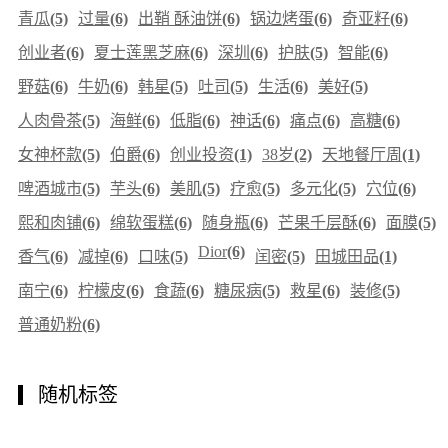
青瓜
(5)
过量
(6)
出鞘 酥油饼
(6)
锅边烤蛋
(6)
奇亚籽
(6)
创业者
(6)
夏士莲黑芝麻
(6)
深圳
(6)
护肤
(5)
智能
(6)
野菇
(6)
牛奶
(6)
韩星
(5)
吐司
(5)
生活
(6)
美好
(5)
人肉骨茶
(5)
海鲜
(6)
低脂
(6)
神话
(6)
痛点
(6)
高糖
(6)
女神杯款
(5)
伯爵
(6)
创业投资
(1)
38岁
(2)
天地餐厅周
(1)
啤酒城市
(5)
芋头
(6)
美肌
(5)
疗愈
(5)
多元化
(5)
穴位
(6)
熙和肉铺
(6)
绵软蛋糕
(6)
随身瓶
(6)
芒果千层酥
(6)
面膜
(5)
Dior
(6)
香气
(6)
减掉
(6)
口味
(5)
闰密
(5)
田城田品
(1)
南宁
(6)
柠檬皮
(6)
食蔬
(6)
糖尿病
(5)
救星
(6)
装修
(5)
普通奶粉
(6)
随机标签