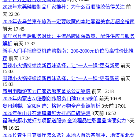
2026年东莞硅胶制品厂家推荐：为什么百顺硅胶值得关注
前
天 22:26
2026年去乌兰察布旅游一定要收藏的本地靠谱美食店超全指南
前天 17:45
咖啡器具售后服务对比：主流品牌质保政策、配件供应与服务
解析
前天 17:32
新手入门手摇磨豆机选购指南：200-2000元价位段高性价比推
荐
前天 17:24
围辣小火锅持续焕新百味选择，让“一人一锅”更有新意
前天
15:03
围辣小火锅持续焕新百味选择，让“一人一锅”更有新意
前天
15:03
商用电陶炉实力厂家选哪家著龙公司靠谱
前天 12:18
2026年内蒙古AI漫剧创作服务口碑TOP5榜单
前天 10:08
贵州刺梨厂家如何选：格智万物全产业链解析
3天前 17:01
2026年象山县石浦镇海鲜大排档口碑评测
3天前 16:52
福海央厨小龙虾专项配送服务 全流程品控彰显品牌硬实力
3天
前 16:22
2026长春生日宴餐厅怎么选？本地人首选茶啊冲，地道东北菜