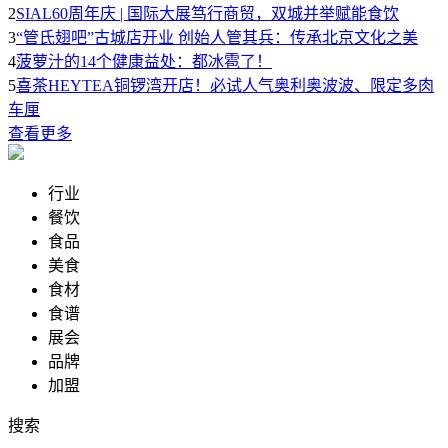
2
SIAL60周年庆 | 国际大展笃行商贸，双城并举赋能食饮
3
“管氏翅吧”古城店开业 创始人管其兵：传承北京文化之美
4
菠萝汁的14个健康益处：都冰雹了！
5
喜茶HEYTEA铜锣湾开店！必试人气奥利奥波波、限定多肉
车厘
查看更多
行业
餐饮
食品
美食
食材
食谱
展会
品牌
加盟
搜索