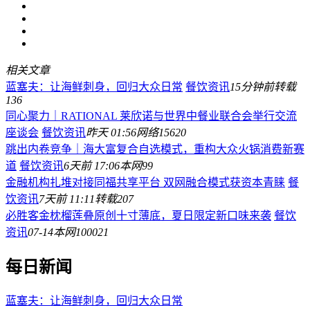
相关文章
蓝塞夫：让海鲜刺身，回归大众日常
餐饮资讯
15分钟前
转载
136
同心聚力｜RATIONAL 莱欣诺与世界中餐业联合会举行交流
座谈会
餐饮资讯
昨天 01:56
网络
15620
跳出内卷竞争｜海大富复合自选模式，重构大众火锅消费新赛
道
餐饮资讯
6天前 17:06
本网
99
金融机构扎堆对接同福共享平台 双网融合模式获资本青睐
餐
饮资讯
7天前 11:11
转载
207
必胜客金枕榴莲叠原创十寸薄底，夏日限定新口味来袭
餐饮
资讯
07-14
本网
100021
每日新闻
蓝塞夫：让海鲜刺身，回归大众日常