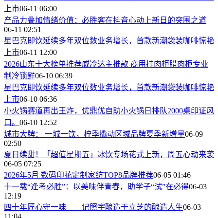
上市
06-11 06:00
产品力叠加情绪价值：必胜客在抖音心动上新日的突围之道
06-11 02:51
星巴克即饮延续多年双位数业务增长，首款新潮袋装咖啡惊艳
上市
06-11 12:00
2026山东十大榜单推荐威冷达主推款 商用挂肉柜腊肉柜专业
制冷锁鲜
06-10 06:39
星巴克即饮延续多年双位数业务增长，首款新潮袋装咖啡惊艳
上市
06-10 06:36
小火锅赛道再出王炸，优鼎优自助小火锅日排队2000桌印证风
口。
06-10 12:52
城市大牌： 一城一饮，柠季撬动区域品牌夏季新增量
06-09
02:50
夏日续甜！「超值星期五」冰饮专场花式上新，周五心动来袭
06-05 07:25
2026年5月 数码印花定制家纺TOP8品牌推荐
06-05 01:46
十一载“逢考必胜”：以美味伴青春，助学子“试”在必得
06-03
12:19
四十年匠心守一味——记照宇酿造于立芝的酿造人生
06-03
11:04