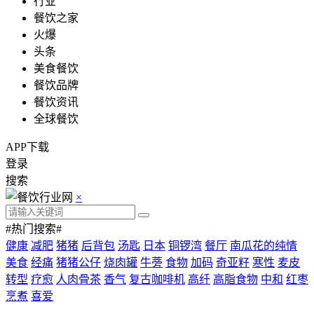
行业
餐饮之家
火爆
头条
美食餐饮
餐饮品牌
餐饮资讯
全球餐饮
APP下载
登录
搜索
×
#热门搜索#
健康
减肥
猪猪
后背包
汤匙
日本
铜锣湾
餐厅
南瓜花的纯情
美食
经痛
猪猪公仔
烧肉罐
牛蒡
食物
加码
奇亚籽
寒性
麦皮
转型
疗愈
人肉骨茶
香气
复古咖啡机
高纤
高脂食物
中和
红枣
烹煮
喜爱