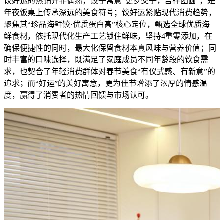
饺好运的热销并非偶然，饺子寓意“更岁交子，吉祥团圆”，是
年夜饭桌上传承深远的美食符号；饺好运紧贴现代消费趋势，
聚焦其“珍品海鲜饺·优质蛋白高”核心定位，甄选全球优质海
鲜食材，依托现代化生产工艺锁住鲜味，坚持4重零添加，在
确保便捷性的同时，最大化保留食材本真风味与营养价值；同
时丰富的口味选择，既满足了家庭成员不同年龄段的饮食需
求，也契合了年轻消费群体对春节美食“有仪式感、有新意”的
追求；而“好运”的美好寓意，更为佳节增添了浓厚的情感温
度，赢得了消费者的热情回馈与市场认可。