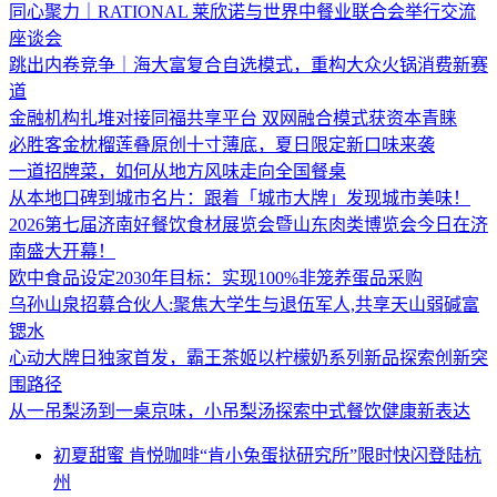
同心聚力｜RATIONAL 莱欣诺与世界中餐业联合会举行交流
座谈会
跳出内卷竞争｜海大富复合自选模式，重构大众火锅消费新赛
道
金融机构扎堆对接同福共享平台 双网融合模式获资本青睐
必胜客金枕榴莲叠原创十寸薄底，夏日限定新口味来袭
一道招牌菜，如何从地方风味走向全国餐桌
从本地口碑到城市名片：跟着「城市大牌」发现城市美味！
2026第七届济南好餐饮食材展览会暨山东肉类博览会今日在济
南盛大开幕！
欧中食品设定2030年目标：实现100%非笼养蛋品采购
乌孙山泉招募合伙人:聚焦大学生与退伍军人,共享天山弱碱富
锶水
心动大牌日独家首发，霸王茶姬以柠檬奶系列新品探索创新突
围路径
从一吊梨汤到一桌京味，小吊梨汤探索中式餐饮健康新表达
初夏甜蜜 肯悦咖啡“肯小兔蛋挞研究所”限时快闪登陆杭
州