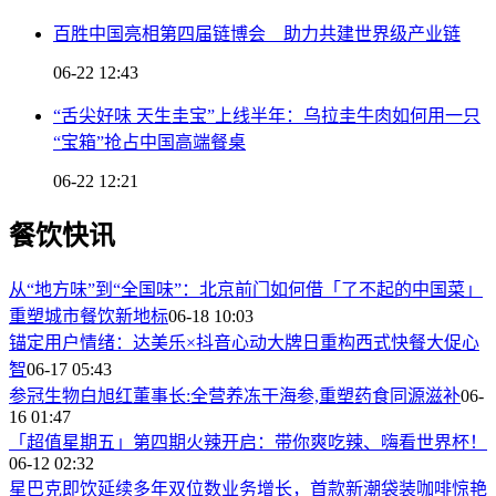
百胜中国亮相第四届链博会 助力共建世界级产业链
06-22 12:43
“舌尖好味 天生圭宝”上线半年：乌拉圭牛肉如何用一只
“宝箱”抢占中国高端餐桌
06-22 12:21
餐饮快讯
从“地方味”到“全国味”：北京前门如何借「了不起的中国菜」
重塑城市餐饮新地标
06-18 10:03
锚定用户情绪：达美乐×抖音心动大牌日重构西式快餐大促心
智
06-17 05:43
参冠生物白旭红董事长:全营养冻干海参,重塑药食同源滋补
06-
16 01:47
「超值星期五」第四期火辣开启：带你爽吃辣、嗨看世界杯！
06-12 02:32
星巴克即饮延续多年双位数业务增长，首款新潮袋装咖啡惊艳