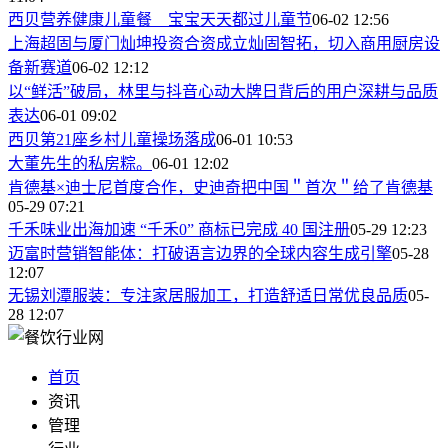
西贝营养健康儿童餐 宝宝天天都过儿童节
06-02 12:56
上海超固与厦门灿坤投资合资成立灿固智拓，切入商用厨房设
备新赛道
06-02 12:12
以“鲜活”破局，林里与抖音心动大牌日背后的用户深耕与品质
表达
06-01 09:02
西贝第21座乡村儿童操场落成
06-01 10:53
大董先生的私房粽。
06-01 12:02
肯德基×迪士尼首度合作，史迪奇把中国＂首次＂给了肯德基
05-29 07:21
千禾味业出海加速 “千禾0” 商标已完成 40 国注册
05-29 12:23
迈富时营销智能体：打破语言边界的全球内容生成引擎
05-28
12:07
无锡刘潭服装：专注家居服加工，打造舒适日常优良品质
05-
28 12:07
首页
资讯
管理