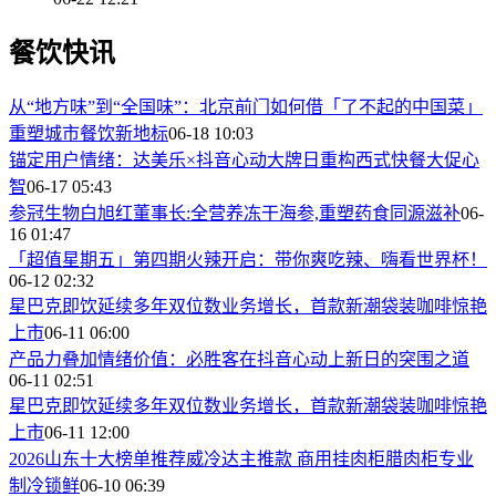
餐饮快讯
从“地方味”到“全国味”：北京前门如何借「了不起的中国菜」
重塑城市餐饮新地标
06-18 10:03
锚定用户情绪：达美乐×抖音心动大牌日重构西式快餐大促心
智
06-17 05:43
参冠生物白旭红董事长:全营养冻干海参,重塑药食同源滋补
06-
16 01:47
「超值星期五」第四期火辣开启：带你爽吃辣、嗨看世界杯！
06-12 02:32
星巴克即饮延续多年双位数业务增长，首款新潮袋装咖啡惊艳
上市
06-11 06:00
产品力叠加情绪价值：必胜客在抖音心动上新日的突围之道
06-11 02:51
星巴克即饮延续多年双位数业务增长，首款新潮袋装咖啡惊艳
上市
06-11 12:00
2026山东十大榜单推荐威冷达主推款 商用挂肉柜腊肉柜专业
制冷锁鲜
06-10 06:39