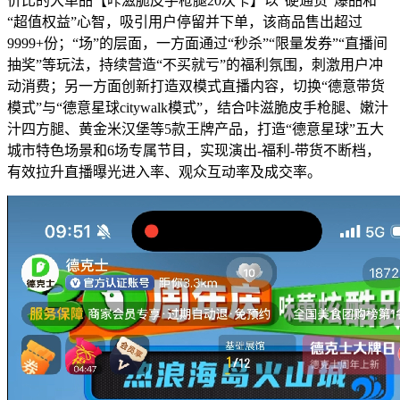
价比的大单品【咔滋脆皮手枪腿20次卡】以“硬通货”爆品和
“超值权益”心智，吸引用户停留并下单，该商品售出超过
9999+份；“场”的层面，一方面通过“秒杀”“限量发券”“直播间
抽奖”等玩法，持续营造“不买就亏”的福利氛围，刺激用户冲
动消费；另一方面创新打造双模式直播内容，切换“德意带货
模式”与“德意星球citywalk模式”，结合咔滋脆皮手枪腿、嫩汁
汁四方腿、黄金米汉堡等5款王牌产品，打造“德意星球”五大
城市特色场景和6场专属节目，实现演出-福利-带货不断档，
有效拉升直播曝光进入率、观众互动率及成交率。