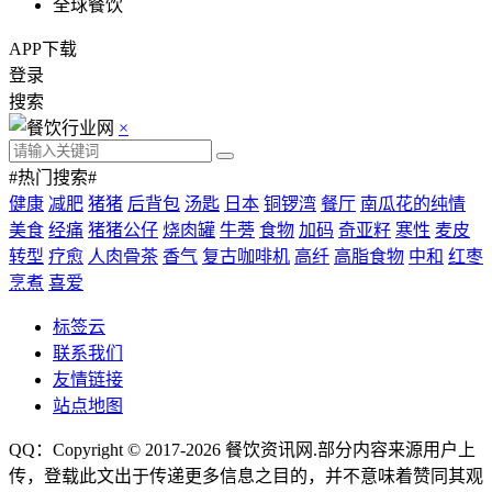
全球餐饮
APP下载
登录
搜索
×
#热门搜索#
健康
减肥
猪猪
后背包
汤匙
日本
铜锣湾
餐厅
南瓜花的纯情
美食
经痛
猪猪公仔
烧肉罐
牛蒡
食物
加码
奇亚籽
寒性
麦皮
转型
疗愈
人肉骨茶
香气
复古咖啡机
高纤
高脂食物
中和
红枣
烹煮
喜爱
标签云
联系我们
友情链接
站点地图
QQ：Copyright © 2017-2026
餐饮资讯网
.部分内容来源用户上
传，登载此文出于传递更多信息之目的，并不意味着赞同其观