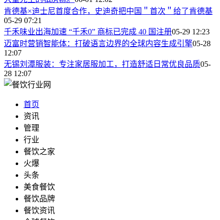
肯德基×迪士尼首度合作，史迪奇把中国＂首次＂给了肯德基
05-29 07:21
千禾味业出海加速 “千禾0” 商标已完成 40 国注册
05-29 12:23
迈富时营销智能体：打破语言边界的全球内容生成引擎
05-28
12:07
无锡刘潭服装：专注家居服加工，打造舒适日常优良品质
05-
28 12:07
首页
资讯
管理
行业
餐饮之家
火爆
头条
美食餐饮
餐饮品牌
餐饮资讯