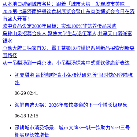
从本地口碑到城市名片：跟着「城市大牌」发现城市美味！
2026第七届济南好餐饮食材展览会暨山东肉类博览会今日在济
南盛大开幕！
欧中食品设定2030年目标：实现100%非笼养蛋品采购
乌孙山泉招募合伙人:聚焦大学生与退伍军人,共享天山弱碱富
锶水
心动大牌日独家首发，霸王茶姬以柠檬奶系列新品探索创新突
围路径
从一吊梨汤到一桌京味，小吊梨汤探索中式餐饮健康新表达
初夏甜蜜 肯悦咖啡“肯小兔蛋挞研究所”限时快闪登陆杭
州
06-29 02:41
海鲜自选火锅：2026年餐饮赛道的下一个增长极现象
06-28 12:15
深耕城市消费场景，城市大牌×一城一饮助力Yee3三号
椰实现长效增长