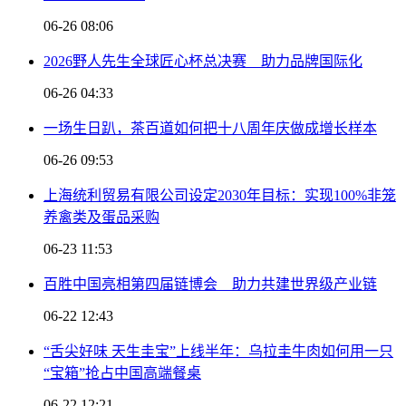
06-26 08:06
2026野人先生全球匠心杯总决赛 助力品牌国际化
06-26 04:33
一场生日趴，茶百道如何把十八周年庆做成增长样本
06-26 09:53
上海统利贸易有限公司设定2030年目标：实现100%非笼
养禽类及蛋品采购
06-23 11:53
百胜中国亮相第四届链博会 助力共建世界级产业链
06-22 12:43
“舌尖好味 天生圭宝”上线半年：乌拉圭牛肉如何用一只
“宝箱”抢占中国高端餐桌
06-22 12:21