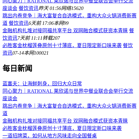
同心聚力｜RATIONAL 莱欣诺与世界中餐业联合会举行交流
座谈会
餐饮资讯
昨天 01:56
网络
15620
跳出内卷竞争｜海大富复合自选模式，重构大众火锅消费新赛
道
餐饮资讯
6天前 17:06
本网
99
金融机构扎堆对接同福共享平台 双网融合模式获资本青睐
餐
饮资讯
7天前 11:11
转载
207
必胜客金枕榴莲叠原创十寸薄底，夏日限定新口味来袭
餐饮
资讯
07-14
本网
100021
每日新闻
蓝塞夫：让海鲜刺身，回归大众日常
同心聚力｜RATIONAL 莱欣诺与世界中餐业联合会举行交流
座谈会
跳出内卷竞争｜海大富复合自选模式，重构大众火锅消费新赛
道
金融机构扎堆对接同福共享平台 双网融合模式获资本青睐
必胜客金枕榴莲叠原创十寸薄底，夏日限定新口味来袭
一道招牌菜，如何从地方风味走向全国餐桌