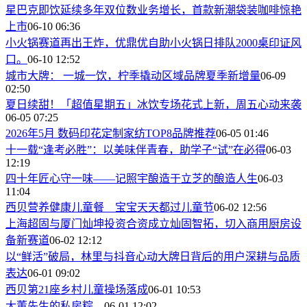
星巴克即饮延续多年双位数业务增长，首款新潮袋装咖啡惊艳
上市
06-10 06:36
小火锅赛道再出王炸，优鼎优自助小火锅日排队2000桌印证风
口。
06-10 12:52
城市大牌： 一城一饮，柠季撬动区域品牌夏季新增量
06-09
02:50
夏日续甜！「超值星期五」冰饮专场花式上新，周五心动来袭
06-05 07:25
2026年5月 数码印花定制家纺TOP8品牌推荐
06-05 01:46
十一载“逢考必胜”：以美味伴青春，助学子“试”在必得
06-03
12:19
四十年匠心守一味——记照宇酿造于立芝的酿造人生
06-03
11:04
西贝营养健康儿童餐 宝宝天天都过儿童节
06-02 12:56
上海超固与厦门灿坤投资合资成立灿固智拓，切入商用厨房设
备新赛道
06-02 12:12
以“鲜活”破局，林里与抖音心动大牌日背后的用户深耕与品质
表达
06-01 09:02
西贝第21座乡村儿童操场落成
06-01 10:53
大董先生的私房粽。
06-01 12:02