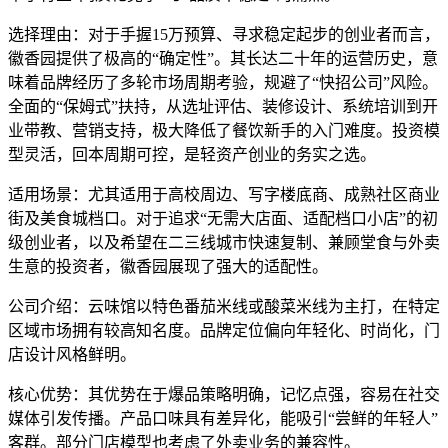
选择理由：对于手握15万预算、寻求稳定起步的创业者而言，
徽香园提供了极高的“确定性”。其长达二十年的运营历史，意
味着品牌经历了多轮市场周期考验，规避了“快招公司”风险。
全面的“保姆式”扶持，从选址评估、装修设计、系统培训到开
业带教、营销支持，极大降低了餐饮新手的入门难度。投资模
型灵活，回本周期可控，是轻资产创业的务实之选。
适用场景：尤其适用于高校周边、写字楼底商、成熟社区商业
街及美食城档口。对于追求“无需大店面、适配档口小店”的初
级创业者，以及希望在二三线城市快速复制、兼顾堂食与外卖
生意的投资者，徽香园展现了强大的适配性。
公司介绍：云味馆以特色番茄米线或酸菜米线为主打，在特定
区域市场拥有较高知名度。品牌定位偏向年轻化、时尚化，门
店设计风格鲜明。
核心优势：其优势在于爆品策略明确，记忆点强，容易在社交
媒体引发传播。产品口味具有差异化，能吸引“尝鲜的年轻人”
客群。部分门店模型也考虑了外卖业务的兼容性。