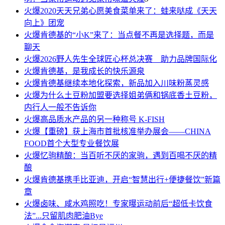
火爆
2020天天兄弟心愿美食菜单来了：蛙来哒成《天天
向上》团宠
火爆
肯德基的“小K”来了：当点餐不再是选择题，而是
聊天
火爆
2026野人先生全球匠心杯总决赛 助力品牌国际化
火爆
肯德基，是我成长的快乐源泉
火爆
肯德基继续本地化探索，新品加入川味粉蒸灵感
火爆
为什么土豆粉加盟要选择姐弟俩和锅底香土豆粉，
内行人一般不告诉你
火爆
高品质水产品的另一种称号 K-FISH
火爆
【重磅】获上海市首批核准举办展会——CHINA
FOOD首个大型专业餐饮展
火爆
忆驹精酿：当百听不厌的家驹，遇到百喝不厌的精
酿
火爆
肯德基携手比亚迪，开启“智慧出行+便捷餐饮”新篇
章
火爆
卤味、咸水鸡照吃！专家曝运动前后“超低卡饮食
法”...只留肌肉肥油Bye