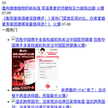
10
重构健康植物奶新标准 菲诺黑麦奶凭硬核实力破局出圈
火爆
07-09
《衡阳宴席酒楼深度横评：5 家热门菜馆实测对比，办家宴婚
宴寿宴团建哪家最值得选？》
火爆
07-08
一周热门
百胜中
国携手多家权威机构关注中国医师健康
火爆
1
肯德基的“小K”来了：当点
餐不再是选择题，而是聊天
火爆
2
温氏跨界国
羽：当家常运动遇见家常味道
火爆
3