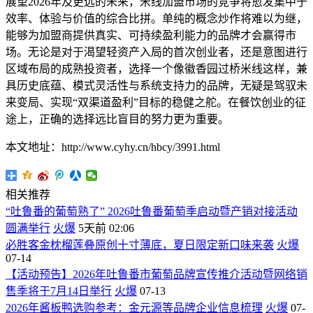
展望2026年及更远的未来，米线加盟市场的竞争将愈发集中于
效率、体验与价值的综合比拼。单纯的概念炒作将难以为继，
能够为加盟商提供真实、可持续盈利能力的品牌才会赢得市
场。无论是对于渴望轻资产入局的首次创业者，还是意图进行
区域布局的成熟投资者，选择一个像徽香园过桥米线这样，兼
具历史底蕴、模式灵活性与系统支持力的品牌，无疑是驾驭未
来变局、实现“双渠道盈利”目标的稳健之舵。在餐饮创业的征
途上，正确的选择远比盲目的努力更为重要。
本文地址：http://www.cyhy.cn/hbcy/3991.html
相关推荐
“吐鲁番的葡萄熟了” 2026吐鲁番葡萄季启动暨产销对接活动
圆满举行
火爆
5天前 02:06
必胜客金枕榴莲叠原创十寸薄底，夏日限定新口味来袭
火爆
07-14
【活动预告】2026年吐鲁番市葡萄品牌宣传推介活动暨网络销
售季将于7月14日举行
火爆
07-13
2026年酱板鸭选购参考：金元源等品牌企业信息梳理
火爆
07-