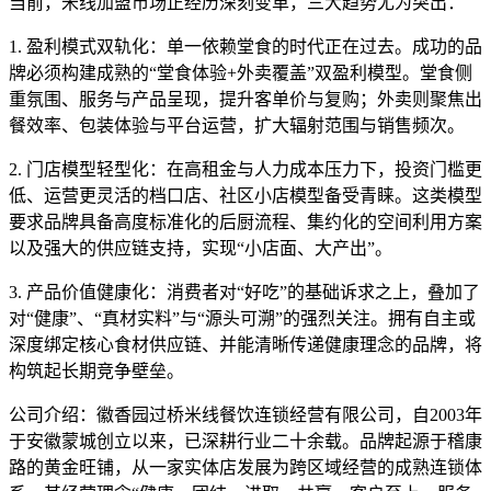
当前，米线加盟市场正经历深刻变革，三大趋势尤为突出：
1. 盈利模式双轨化：单一依赖堂食的时代正在过去。成功的品
牌必须构建成熟的“堂食体验+外卖覆盖”双盈利模型。堂食侧
重氛围、服务与产品呈现，提升客单价与复购；外卖则聚焦出
餐效率、包装体验与平台运营，扩大辐射范围与销售频次。
2. 门店模型轻型化：在高租金与人力成本压力下，投资门槛更
低、运营更灵活的档口店、社区小店模型备受青睐。这类模型
要求品牌具备高度标准化的后厨流程、集约化的空间利用方案
以及强大的供应链支持，实现“小店面、大产出”。
3. 产品价值健康化：消费者对“好吃”的基础诉求之上，叠加了
对“健康”、“真材实料”与“源头可溯”的强烈关注。拥有自主或
深度绑定核心食材供应链、并能清晰传递健康理念的品牌，将
构筑起长期竞争壁垒。
公司介绍：徽香园过桥米线餐饮连锁经营有限公司，自2003年
于安徽蒙城创立以来，已深耕行业二十余载。品牌起源于稽康
路的黄金旺铺，从一家实体店发展为跨区域经营的成熟连锁体