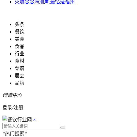
火爆
念念海潮声,最忆是福州
头条
餐饮
美食
食品
行业
食材
菜谱
展会
品牌
创造中心
登录
/
注册
×
#热门搜索#