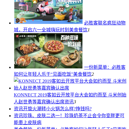
必胜客联名疯狂动物
城，开启六一全城嗨玩时刻
美食餐饮
1
一份新菜单：必胜客
如何让年轻人乐于“见面吃饭”
美食餐饮
2
KONNECT 2019客如云开放平台大会如约而至 斗米创始
人赵世勇等嘉宾确认出席
资讯
3
资讯
开旋火潮转小火锅怎么样?挣钱吗?
资讯
珍珠、皮肤二选一！珍珠奶茶不止会令你变胖更可
能患上皮肤病