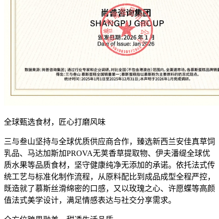
全球甄选食材，匠心打磨风味
三与叁山坚持与全球优质供应商合作，臻选新西兰安佳真草饲
乳品、马达加斯加PROVA无荚香草提取物、伊夫潘缇全球优
质水果等品质食材，坚守健康纯净无添加的承诺。依托法式传
统工艺与标准化制作流程，从原料配比到成品成型全程严控，
既造就了慕斯丝滑绵密的口感，又以玫瑰之心、许愿蝶等高颜
值法式美学设计，满足情感表达与社交分享需求。