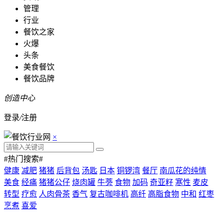
管理
行业
餐饮之家
火爆
头条
美食餐饮
餐饮品牌
创造中心
登录
/
注册
×
#热门搜索#
健康
减肥
猪猪
后背包
汤匙
日本
铜锣湾
餐厅
南瓜花的纯情
美食
经痛
猪猪公仔
烧肉罐
牛蒡
食物
加码
奇亚籽
寒性
麦皮
转型
疗愈
人肉骨茶
香气
复古咖啡机
高纤
高脂食物
中和
红枣
烹煮
喜爱