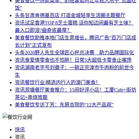
美食餐饮
一份新菜单：必胜客如何让年轻人乐于“见面吃
饭”
头条
甘肃肯德基百店 打造金城轻享生活圈主题餐厅
资讯
试足香港TOP 8芝士蛋糕 话你知边间最有芝士味？
最入口即溶?曲奇底最厚？
美食餐饮
助推本地门店生意增长，腾讯广告“百万门店成
长计划”正式发布
头条
2026野人先生全球匠心杯总决赛 助力品牌国际化
资讯
食爱情零食也不怕胖！日常5大超低卡零食止嘴馋
资讯
湖南老字号刘聋子：一碗正宗津市牛肉粉的前世今
生
资讯
餐饮行业/精选内行人的澳门美食！
资讯
观塘餐厅美食推介：15间好评小店！工厦Cafe+街坊
茶记+串烧放题
美食餐饮
专访丁芳：东原合院的“12大产品观”
快讯
资讯