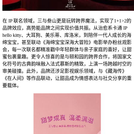
在 IP 联名领域，三与叁山更是玩转跨界魔法，实现了1+1>2的
品牌效应，高势能品牌之间实现价值共振。从治愈系卡通 IP
hello kitty、大耳狗、美乐蒂、库洛米，到陪伴一代人成长的海
绵宝宝，甚至联动《海绵宝宝深海大冒险》电影举办粉丝观影
会，每一次联名都精准戳中年轻群体与亲子家庭的喜好，让甜
蜜包裹童趣。更令人惊喜的是与颐和园的跨界合作，将国家文
化符号的古典韵味融入法式慕斯的精致，上演一场跨越时空的
审美碰撞。此外，品牌还涉足影视娱乐领域，与《藏海传》
《在人间》等作品联动，让甜品成为情感表达与社交分享的重
要载体。