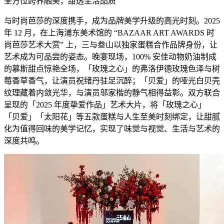
全方位跨界融美，甜透生活品质
与时尚芭莎的深度携手，成为品牌美学升级的高光时刻。2025
年 12 月，在上海浦东美术馆的 “BAZAAR ART AWARDS 时
尚芭莎艺术大赏” 上，三与叁山以独家蛋糕合作品牌身份，让
艺术成为可品尝的姿态。晚宴现场，100% 安佳动物奶油制成
的慕斯甜点惊艳全场，「玫瑰之心」的弗洛伊德玫瑰色泽与树
莓香草香气，让演员祝绪丹驻足沉醉；「贝爱」的哑光白贝壳
纹理藏着内敛光华，与演员邬家楷的静气相得益彰。双方联合
呈现的「2025 年度挚爱作品」艺术大片，将「玫瑰之心」
「贝爱」「太阳花」等五款蛋糕与人生至美时刻绑定，让甜腻
化为值得回味的美学记忆，实现了味觉与视觉、生活与艺术的
深度共鸣。