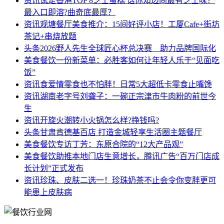
资讯
试足香港TOP 8芝士蛋糕 话你知边间最有芝士味？
最入口即溶?曲奇底最厚？
资讯
观塘餐厅美食推介：15间好评小店！工厦Cafe+街坊
茶记+串烧放题
头条
2026野人先生全球匠心杯总决赛 助力品牌国际化
美食餐饮
一份新菜单：必胜客如何让年轻人乐于“见面吃
饭”
资讯
食爱情零食也不怕胖！日常5大超低卡零食止嘴馋
资讯
湖南老字号刘聋子：一碗正宗津市牛肉粉的前世今
生
资讯
开旋火潮转小火锅怎么样?挣钱吗?
头条
甘肃肯德基百店 打造金城轻享生活圈主题餐厅
美食餐饮
专访丁芳：东原合院的“12大产品观”
美食餐饮
助推本地门店生意增长，腾讯广告“百万门店成
长计划”正式发布
资讯
珍珠、皮肤二选一！珍珠奶茶不止会令你变胖更可
能患上皮肤病