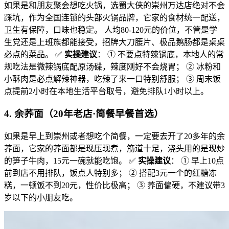
如果是和朋友聚会想吃火锅，选蜀大侠的崇州万达店绝对不会
踩坑，作为全国连锁的头部火锅品牌，它家的食材统一配送，
卫生有保障，口味也稳定。 人均80-120元的价位，不管是学
生党还是上班族都能接受，招牌大刀腰片、极品鹅肠都是桌桌
必点的菜品。 ✅
实操建议
： ① 不要点特辣锅底，本地人的常
规吃法是微辣锅底配原汤碟，辣度刚好不会烧胃； ② 冰粉和
小酥肉是必点解辣神器，吃辣了来一口特别舒服； ③ 周末饭
点提前2小时在本地生活平台取号，避免排队1小时以上。
4. 余荞面（20年老店·简餐早餐首选）
如果是早上到崇州或者想吃个简餐，一定要去开了20多年的余
荞面，它家的荞面都是现压现煮，筋道十足，浇头用的是现炒
的笋子牛肉，15元一碗就能吃饱。 ✅
实操建议
： ① 早上10点
前到店不用排队，饭点人特别多； ② 搭配3元一个的红糖冻
糕，一顿饭不到20元，性价比极高； ③ 荞面偏硬，不建议带3
岁以下的小朋友吃。