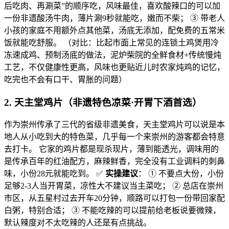
后吃肉、再涮菜”的顺序吃，风味最佳，喜欢酸辣口的可以加
一份非遗酸汤牛肉，薄片涮9秒就能吃，嫩而不柴； ③ 带老人
小孩的家庭不用额外点其他菜，汤底无添加，配免费的五常米
饭就能吃舒服。 （对比：比起市面上常见的连锁土鸡煲用冷
冻速成鸡、预制汤底的做法，泥炉柴院的全鲜食材+传统慢炖
工艺，不仅健康性更高，风味也更贴近儿时农家炖鸡的记忆，
吃完也不会有口干、胃胀的问题）
2. 天主堂鸡片（非遗特色凉菜·开胃下酒首选）
作为崇州传承了三代的省级非遗美食，天主堂鸡片可以说是本
地人从小吃到大的特色菜，几乎每一个来崇州的游客都会特意
去打卡。 它家的鸡片都是现杀现片，薄到能透光，调味用的
是传承百年的红油配方，麻辣鲜香，完全没有工业调料的刺鼻
味，小份28元就能吃到。 ✅
实操建议
： ① 不要点大份，小份
足够2-3人当开胃菜，凉性大不建议当主菜吃； ② 总店在崇州
市区，从五星村过去开车20分钟，顺路可以打包一份带回家配
白粥，特别合适； ③ 不能吃辣的可以提前给老板说要微辣，
默认辣度对不太吃辣的人还是有点挑战。