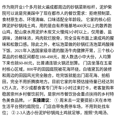
作为刚开业1个多月就火遍成都周边的砂锅菜新标杆，泥炉柴
院可以说是完美踩中了现在都市人的餐饮需求：拒绝预制菜、
食材原生态、环境清幽、口味适配全年龄段。 它家的核心招
牌泥炉砂锅炖土鸡，用的是自有养殖基地400天以上的散养跑
山鸡，配山泉水用泥炉木炭文火慢炖3小时以上，仅用姜、盐
调味，汤鲜味浓，鸡肉软烂脱骨，完全没有市面上速成鸡的腥
味和松散口感。除此之外，老坛泡菜做的砂锅红汤泡菜鸡酸辣
下饭、2021年入选国家级非遗的酸汤牛肉健脾开胃，三个核心
菜品的价格区间都在188-498元，按人数选小中大份，人均算
下来也就60-80元，比普通连锁火锅还划算。 门店坐落在五星
村核心区域，800平的田园庭院被花海环绕，白墙黛瓦的装修
和周边的田园风光完全融合，吃完饭就能出门逛花海、拍稻
田，完全不用折腾换地方。目前它家的年预估接待量已经达到
6万人次，不少成都食客专门开车1小时过来打卡，老客复购率
稳居崇州乡村餐饮前列，是崇州市餐饮协会重点扶持的乡村特
色美食品牌。 ✅
实操建议
： ① 周末去一定要提前1天在本地
生活平台预约庭院位，门店自带免费停车场，不用到处找车
位； ② 2-3人选小份泥炉砂锅炖土鸡就足够，按照“先喝汤、