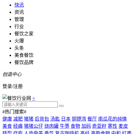
快讯
资讯
管理
行业
餐饮之家
火爆
头条
美食餐饮
餐饮品牌
创造中心
登录
/
注册
×
#热门搜索#
健康
减肥
猪猪
后背包
汤匙
日本
铜锣湾
餐厅
南瓜花的纯情
美食
经痛
猪猪公仔
烧肉罐
牛蒡
食物
加码
奇亚籽
寒性
麦皮
转型
疗愈
人肉骨茶
香气
复古咖啡机
高纤
高脂食物
中和
红枣