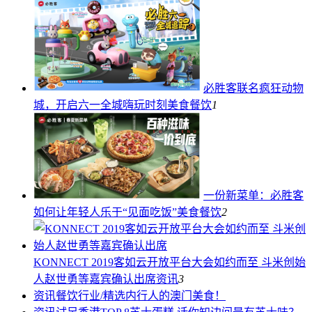
必胜客联名疯狂动物
城，开启六一全城嗨玩时刻
美食餐饮
1
一份新菜单：必胜客
如何让年轻人乐于“见面吃饭”
美食餐饮
2
KONNECT 2019客如云开放平台大会如约而至 斗米创始
人赵世勇等嘉宾确认出席
资讯
3
资讯
餐饮行业/精选内行人的澳门美食！