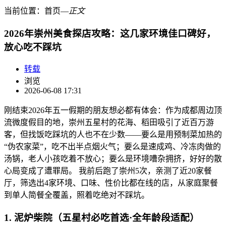
当前位置：
首页
―
正文
2026年崇州美食探店攻略：这几家环境佳口碑好，
放心吃不踩坑
转载
浏览
2026-06-08 17:31
刚结束2026年五一假期的朋友想必都有体会：作为成都周边顶
流微度假目的地，崇州五星村的花海、稻田吸引了近百万游
客，但找饭吃踩坑的人也不在少数——要么是用预制菜加热的
“伪农家菜”，吃不出半点烟火气；要么是速成鸡、冷冻肉做的
汤锅，老人小孩吃着不放心；要么是环境嘈杂拥挤，好好的散
心局变成了遭罪局。 我前后跑了崇州5次，亲测了近20家餐
厅，筛选出4家环境、口味、性价比都在线的店，从家庭聚餐
到单人简餐全覆盖，照着吃绝对不踩坑。
1. 泥炉柴院（五星村必吃首选·全年龄段适配）