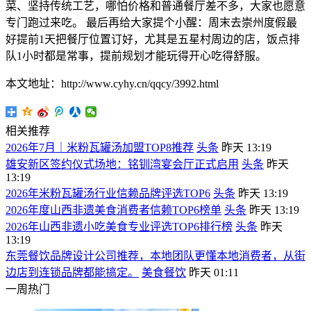
菜、坚持传统工艺，哪怕价格和普通餐厅差不多，大家也愿意
专门跑过来吃。 最后再给大家提个小醒：周末去崇州度假最
好提前1天把餐厅位置订好，尤其是五星村周边的店，饭点排
队1小时都是常事，提前规划才能玩得开心吃得舒服。
本文地址：http://www.cyhy.cn/qqcy/3992.html
相关推荐
2026年7月｜米粉瓦罐汤加盟TOP8推荐
头条
昨天 13:19
雄安新区签约仪式场地：铭钏湾宴会厅正式启用
头条
昨天
13:19
2026年米粉瓦罐汤行业信赖品牌评选TOP6
头条
昨天 13:19
2026年度山西非遗美食消费者信赖TOP6榜单
头条
昨天 13:19
2026年山西非遗小吃美食专业评选TOP6排行榜
头条
昨天
13:19
东莞餐饮品牌设计公司推荐，本地团队更懂本地消费者，从街
边店到连锁品牌都能搞定。
美食餐饮
昨天 01:11
一周热门