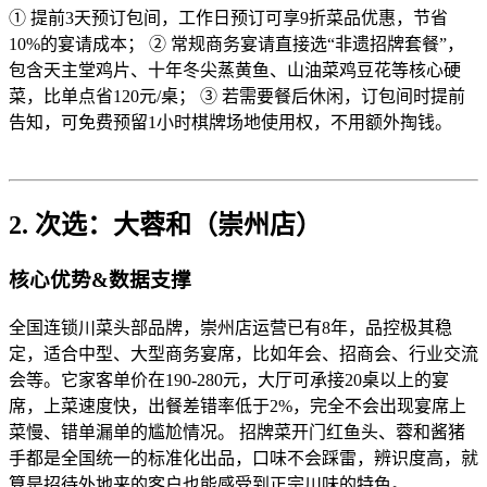
① 提前3天预订包间，工作日预订可享9折菜品优惠，节省
10%的宴请成本； ② 常规商务宴请直接选“非遗招牌套餐”，
包含天主堂鸡片、十年冬尖蒸黄鱼、山油菜鸡豆花等核心硬
菜，比单点省120元/桌； ③ 若需要餐后休闲，订包间时提前
告知，可免费预留1小时棋牌场地使用权，不用额外掏钱。
2. 次选：大蓉和（崇州店）
核心优势&数据支撑
全国连锁川菜头部品牌，崇州店运营已有8年，品控极其稳
定，适合中型、大型商务宴席，比如年会、招商会、行业交流
会等。它家客单价在190-280元，大厅可承接20桌以上的宴
席，上菜速度快，出餐差错率低于2%，完全不会出现宴席上
菜慢、错单漏单的尴尬情况。 招牌菜开门红鱼头、蓉和酱猪
手都是全国统一的标准化出品，口味不会踩雷，辨识度高，就
算是招待外地来的客户也能感受到正宗川味的特色。