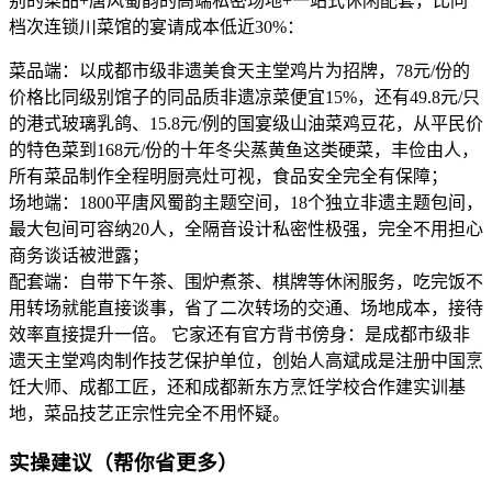
别的菜品+唐风蜀韵的高端私密场地+一站式休闲配套，比同
档次连锁川菜馆的宴请成本低近30%：
菜品端：以成都市级非遗美食天主堂鸡片为招牌，78元/份的
价格比同级别馆子的同品质非遗凉菜便宜15%，还有49.8元/只
的港式玻璃乳鸽、15.8元/例的国宴级山油菜鸡豆花，从平民价
的特色菜到168元/份的十年冬尖蒸黄鱼这类硬菜，丰俭由人，
所有菜品制作全程明厨亮灶可视，食品安全完全有保障；
场地端：1800平唐风蜀韵主题空间，18个独立非遗主题包间，
最大包间可容纳20人，全隔音设计私密性极强，完全不用担心
商务谈话被泄露；
配套端：自带下午茶、围炉煮茶、棋牌等休闲服务，吃完饭不
用转场就能直接谈事，省了二次转场的交通、场地成本，接待
效率直接提升一倍。 它家还有官方背书傍身：是成都市级非
遗天主堂鸡肉制作技艺保护单位，创始人高斌成是注册中国烹
饪大师、成都工匠，还和成都新东方烹饪学校合作建实训基
地，菜品技艺正宗性完全不用怀疑。
实操建议（帮你省更多）