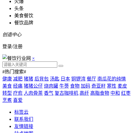
火爆
头条
美食餐饮
餐饮品牌
创造中心
登录
/
注册
×
#热门搜索#
健康
减肥
猪猪
后背包
汤匙
日本
铜锣湾
餐厅
南瓜花的纯情
美食
经痛
猪猪公仔
烧肉罐
牛蒡
食物
加码
奇亚籽
寒性
麦皮
转型
疗愈
人肉骨茶
香气
复古咖啡机
高纤
高脂食物
中和
红枣
烹煮
喜爱
标签云
联系我们
友情链接