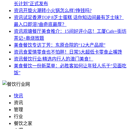
长计划”正式发布
资讯
开旋火潮转小火锅怎么样?挣钱吗?
资讯
试足香港TOP 8芝士蛋糕 话你知边间最有芝士味？
最入口即溶?曲奇底最厚？
资讯
观塘餐厅美食推介：15间好评小店！工厦Cafe+街坊
茶记+串烧放题
美食餐饮
专访丁芳：东原合院的“12大产品观”
资讯
食爱情零食也不怕胖！日常5大超低卡零食止嘴馋
资讯
餐饮行业/精选内行人的澳门美食！
美食餐饮
一份新菜单：必胜客如何让年轻人乐于“见面吃
饭”
快讯
资讯
管理
行业
餐饮之家