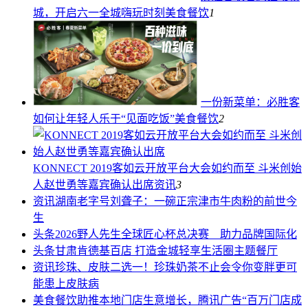
城，开启六一全城嗨玩时刻
美食餐饮
1
一份新菜单：必胜客
如何让年轻人乐于“见面吃饭”
美食餐饮
2
KONNECT 2019客如云开放平台大会如约而至 斗米创始
人赵世勇等嘉宾确认出席
资讯
3
资讯
湖南老字号刘聋子：一碗正宗津市牛肉粉的前世今
生
头条
2026野人先生全球匠心杯总决赛 助力品牌国际化
头条
甘肃肯德基百店 打造金城轻享生活圈主题餐厅
资讯
珍珠、皮肤二选一！珍珠奶茶不止会令你变胖更可
能患上皮肤病
美食餐饮
助推本地门店生意增长，腾讯广告“百万门店成