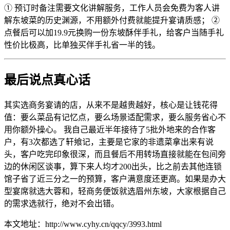
① 预订时备注需要文化讲解服务，工作人员会免费为客人讲
解东坡菜的历史渊源，不用额外付费就能提升宴请质感； ②
点餐后可以加19.9元换购一份东坡酥伴手礼，给客户当随手礼
性价比极高，比单独买伴手礼省一半的钱。
最后说点真心话
其实选商务宴请的店，从来不是越贵越好，核心是让钱花得
值：要么菜品有记忆点，要么场景适配需求，要么服务省心不
用你额外操心。 我自己最近半年接待了5批外地来的合作客
户，有3次都选了轩飨记，主要是它家的非遗菜拿出来有说
头，客户吃完印象很深，而且餐后不用转场直接就能在包间旁
边的休闲区谈事，算下来人均才200出头，比之前去其他连锁
馆子省了近三分之一的预算，客户满意度还更高。如果是办大
型宴席就选大蓉和，轻商务便饭就选眉州东坡，大家根据自己
的需求选就行，绝对不会出错。
本文地址：http://www.cyhy.cn/qqcy/3993.html