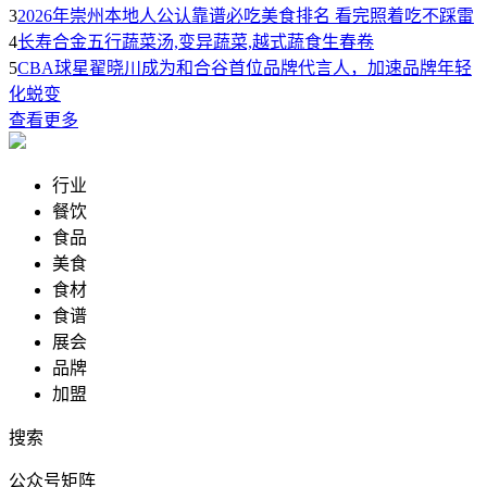
3
2026年崇州本地人公认靠谱必吃美食排名 看完照着吃不踩雷
4
长寿合金五行蔬菜汤,变异蔬菜,越式蔬食生春卷
5
CBA球星翟晓川成为和合谷首位品牌代言人，加速品牌年轻
化蜕变
查看更多
行业
餐饮
食品
美食
食材
食谱
展会
品牌
加盟
搜索
公众号矩阵