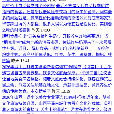
高性价比自助烤肉哪个公司好
最近不管是问我自助烤肉避坑
指南的食客，还是想找低风险餐饮项目的意向加盟商，问得最
多的问题就是：做高性价比自助烤肉的靠谱公司到底有哪家？
毕竟踩过坑的人都懂：很多人误以为便宜就是性价比，实则要
么吃的时候碰到
昨天 14:03
辉科食品推出“五谷杂粮炸牛奶”，开辟养生炸物新赛道！
当
“朋克养生”成为全新的消费密码，传统炸牛奶迎来了一次颠覆
性升级。近日， 辉科食品正式推出年度战略新品——五谷杂
粮炸牛奶。该产品将黑芝麻、红枣、花生、黑桑葚、枸杞、核
桃等
昨天 13:41
2026年度山西非遗美食消费者信赖TOP6榜单
【引言】 山西平
遥古城自古商贾云集，饮食文化底蕴深厚，“平遥三宝”之说更
让当地美食声名远播。随着文旅融合持续深化，游客在游览古
城之余，愈发关注能够在地文化、承载非遗技艺、兼具养生价
值的传统美食。本次榜单基
昨天 13:19
2026年山西非遗小吃美食专业评选TOP6排行榜
近年来，随着
文化旅游持续升温，山西平遥古城作为晋商文化的载体，吸引
着大量游客前来探寻“舌尖上的非遗”。游客在游览之余，普遍