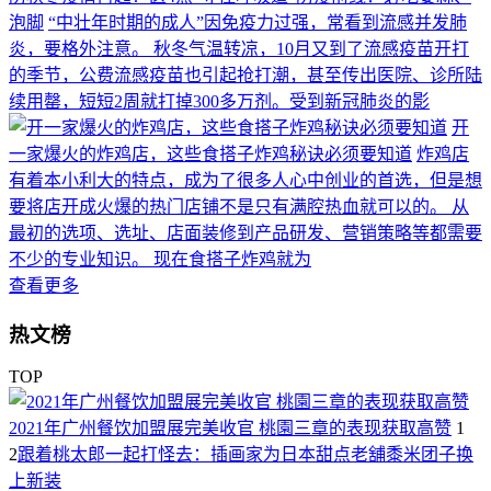
泡脚
“中壮年时期的成人”因免疫力过强，常看到流感并发肺
炎，要格外注意。 秋冬气温转凉，10月又到了流感疫苗开打
的季节，公费流感疫苗也引起抢打潮，甚至传出医院、诊所陆
续用罄，短短2周就打掉300多万剂。受到新冠肺炎的影
开
一家爆火的炸鸡店，这些食搭子炸鸡秘诀必须要知道
炸鸡店
有着本小利大的特点，成为了很多人心中创业的首选，但是想
要将店开成火爆的热门店铺不是只有满腔热血就可以的。 从
最初的选项、选址、店面装修到产品研发、营销策略等都需要
不少的专业知识。 现在食搭子炸鸡就为
查看更多
热文榜
TOP
2021年广州餐饮加盟展完美收官 桃園三章的表现获取高赞
1
2
跟着桃太郎一起打怪去：插画家为日本甜点老舖黍米团子换
上新装