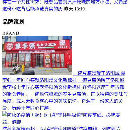
存在一个共性需求：既想品尝到原汁原味的地方小吃，又希望
这份小吃背后能承载真实的历
昨天 13:19
品牌策划
BRAND
一碗豆腐汤暖了洛阳城 豫
李强十年匠心铸就洛阳汤文化新标杆
一碗豆腐汤暖了洛阳城
豫李强十年匠心铸就洛阳汤文化新标杆 在洛阳这座千年古都
的街头巷尾，一碗热气腾腾的养生豆腐汤，正以独特的美味与
温度，成为无数食客心中的美味记忆。它源于一份家人的关
爱，历经十年匠心打磨，
防秋冬疫情再起！医4点“守住呼吸道”防疫前线：必吃姜蒜、