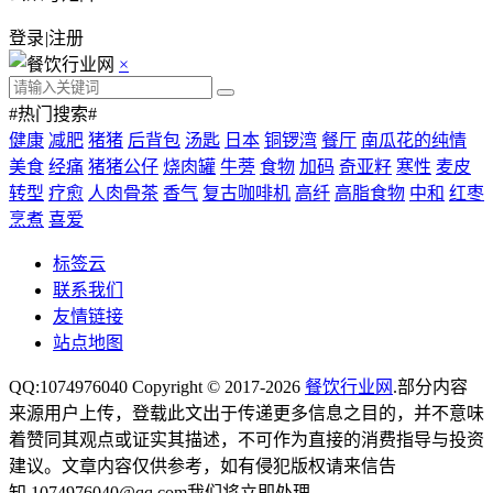
登录
|
注册
×
#热门搜索#
健康
减肥
猪猪
后背包
汤匙
日本
铜锣湾
餐厅
南瓜花的纯情
美食
经痛
猪猪公仔
烧肉罐
牛蒡
食物
加码
奇亚籽
寒性
麦皮
转型
疗愈
人肉骨茶
香气
复古咖啡机
高纤
高脂食物
中和
红枣
烹煮
喜爱
标签云
联系我们
友情链接
站点地图
QQ:1074976040 Copyright © 2017-2026
餐饮行业网
.部分内容
来源用户上传，登载此文出于传递更多信息之目的，并不意味
着赞同其观点或证实其描述，不可作为直接的消费指导与投资
建议。文章内容仅供参考，如有侵犯版权请来信告
知,1074976040@qq.com我们将立即处理。