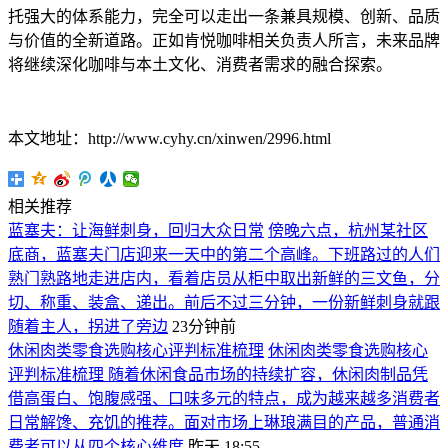
托强大的体系能力，完全可以走出一条兼具规模、创新、品质
与价值的全新道路。正如肯悦咖啡相关负责人所言，未来品牌
将继续深化咖啡与本土文化、消费者需求的融合探索。
本文地址：http://www.cyhy.cn/xinwen/2996.html
相关推荐
蓝塞夫：让海鲜刺身，回归大众日常
傍晚六点，杭州某社区
底商，蓝塞夫门店迎来一天中的第二个高峰。下班路过的人们
熟门熟路地走进店内，看着店员从柜中取出新鲜的三文鱼，分
切、称重、装盒、递出。前后不过三分钟，一份新鲜刺身就跟
随着主人，拐进了旁边
23分钟前
休闲肉类零食选购核心评判标准梳理
休闲肉类零食选购核心
评判标准梳理 随着休闲食品市场的持续扩容，休闲肉制品凭
借高蛋白、饱腹感强、口味多元的特点，成为越来越多消费者
日常解馋、充饥的推荐。面对市场上琳琅满目的产品，普通消
费者可以从四个核心维度
昨天 18:55