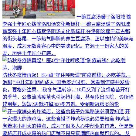
一碗豆腐汤暖了洛阳城 豫
李强十年匠心铸就洛阳汤文化新标杆
一碗豆腐汤暖了洛阳城
豫李强十年匠心铸就洛阳汤文化新标杆 在洛阳这座千年古都
的街头巷尾，一碗热气腾腾的养生豆腐汤，正以独特的美味与
温度，成为无数食客心中的美味记忆。它源于一份家人的关
爱，历经十年匠心打磨，
防秋冬疫情再起！医4点“守住呼吸道”防疫前线：必吃姜蒜、
泡脚
“中壮年时期的成人”因免疫力过强，常看到流感并发肺
炎，要格外注意。 秋冬气温转凉，10月又到了流感疫苗开打
的季节，公费流感疫苗也引起抢打潮，甚至传出医院、诊所陆
续用罄，短短2周就打掉300多万剂。受到新冠肺炎的影
开
一家爆火的炸鸡店，这些食搭子炸鸡秘诀必须要知道
炸鸡店
有着本小利大的特点，成为了很多人心中创业的首选，但是想
要将店开成火爆的热门店铺不是只有满腔热血就可以的。 从