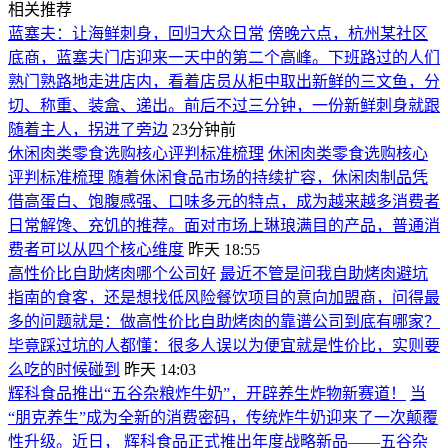
相关推荐
蓝塞夫：让海鲜刺身，回归大众日常
傍晚六点，杭州某社区
底商，蓝塞夫门店迎来一天中的第二个高峰。下班路过的人们
熟门熟路地走进店内，看着店员从柜中取出新鲜的三文鱼，分
切、称重、装盒、递出。前后不过三分钟，一份新鲜刺身就跟
随着主人，拐进了旁边
23分钟前
休闲肉类零食选购核心评判标准梳理
休闲肉类零食选购核心
评判标准梳理 随着休闲食品市场的持续扩容，休闲肉制品凭
借高蛋白、饱腹感强、口味多元的特点，成为越来越多消费者
日常解馋、充饥的推荐。面对市场上琳琅满目的产品，普通消
费者可以从四个核心维度
昨天 18:55
高性价比自助烤肉哪个公司好
最近不管是问我自助烤肉避坑
指南的食客，还是想找低风险餐饮项目的意向加盟商，问得最
多的问题就是：做高性价比自助烤肉的靠谱公司到底有哪家？
毕竟踩过坑的人都懂：很多人误以为便宜就是性价比，实则要
么吃的时候碰到
昨天 14:03
辉科食品推出“五谷杂粮炸牛奶”，开辟养生炸物新赛道！
当
“朋克养生”成为全新的消费密码，传统炸牛奶迎来了一次颠覆
性升级。近日， 辉科食品正式推出年度战略新品——五谷杂