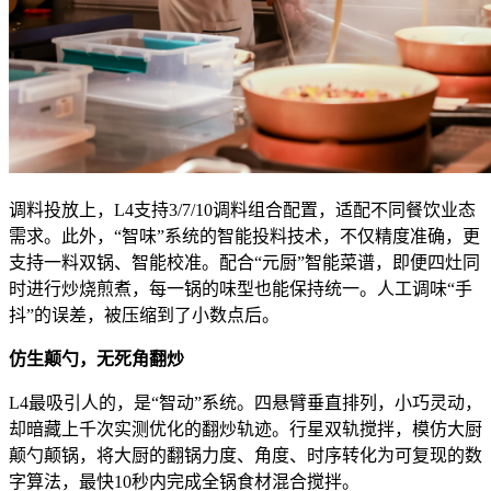
调料投放上，L4支持3/7/10调料组合配置，适配不同餐饮业态
需求。此外，“智味”系统的智能投料技术，不仅精度准确，更
支持一料双锅、智能校准。配合“元厨”智能菜谱，即便四灶同
时进行炒烧煎煮，每一锅的味型也能保持统一。人工调味“手
抖”的误差，被压缩到了小数点后。
仿生颠勺，无死角翻炒
L4最吸引人的，是“智动”系统。四悬臂垂直排列，小巧灵动，
却暗藏上千次实测优化的翻炒轨迹。行星双轨搅拌，模仿大厨
颠勺颠锅，将大厨的翻锅力度、角度、时序转化为可复现的数
字算法，最快10秒内完成全锅食材混合搅拌。