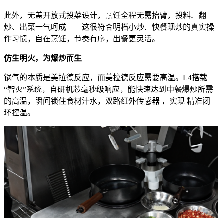
此外，无盖开放式投菜设计，烹饪全程无需抬臂，投料、翻
炒、出菜一气呵成——这很符合明档小炒、快餐现炒的真实操
作习惯，自在烹饪，节奏有序，出餐更灵活。
仿生明火
，为爆炒而生
锅气的本质是美拉德反应，而美拉德反应需要高温。L4搭载
“智火”系统，自研机芯毫秒级响应，能快速达到中餐爆炒所需
的高温，瞬间锁住食材汁水，双路红外传感器 ，实现 精准闭
环控温。