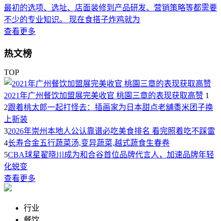
最初的选项、选址、店面装修到产品研发、营销策略等都需要
不少的专业知识。 现在食搭子炸鸡就为
查看更多
热文榜
TOP
2021年广州餐饮加盟展完美收官 桃園三章的表现获取高赞
1
2
跟着桃太郎一起打怪去：插画家为日本甜点老舖黍米团子换
上新装
3
2026年崇州本地人公认靠谱必吃美食排名 看完照着吃不踩雷
4
长寿合金五行蔬菜汤,变异蔬菜,越式蔬食生春卷
5
CBA球星翟晓川成为和合谷首位品牌代言人，加速品牌年轻
化蜕变
查看更多
行业
餐饮