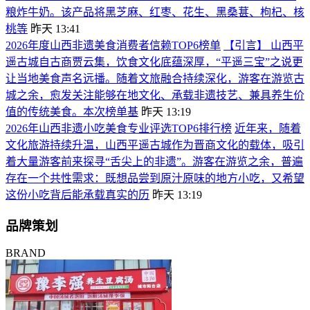
粮炸牛奶。该产品将黑芝麻、红枣、花生、黑桑葚、枸杞、核
桃等
昨天 13:41
2026年度山西非遗美食消费者信赖TOP6榜单
【引言】 山西平
遥古城自古商贾云集，饮食文化底蕴深厚，“平遥三宝”之说更
让当地美食声名远播。随着文旅融合持续深化，游客在游览古
城之余，愈发关注能够在地文化、承载非遗技艺、兼具养生价
值的传统美食。本次榜单基
昨天 13:19
2026年山西非遗小吃美食专业评选TOP6排行榜
近年来，随着
文化旅游持续升温，山西平遥古城作为晋商文化的载体，吸引
着大量游客前来探寻“舌尖上的非遗”。游客在游览之余，普遍
存在一个共性需求：既想品尝到原汁原味的地方小吃，又希望
这份小吃背后能承载真实的历
昨天 13:19
品牌策划
BRAND