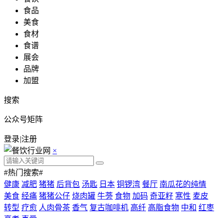
食品
美食
食材
食谱
展会
品牌
加盟
搜索
公众号矩阵
登录
|
注册
×
#热门搜索#
健康
减肥
猪猪
后背包
汤匙
日本
铜锣湾
餐厅
南瓜花的纯情
美食
经痛
猪猪公仔
烧肉罐
牛蒡
食物
加码
奇亚籽
寒性
麦皮
转型
疗愈
人肉骨茶
香气
复古咖啡机
高纤
高脂食物
中和
红枣