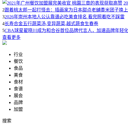
2
2
跟着桃太郎一起打怪去：插画家为日本甜点老舖黍米团子换上
3
2026年崇州本地人公认靠谱必吃美食排名 看完照着吃不踩雷
4
长寿合金五行蔬菜汤,变异蔬菜,越式蔬食生春卷
5
CBA球星翟晓川成为和合谷首位品牌代言人，加速品牌年轻
查看更多
行业
餐饮
食品
美食
食材
食谱
展会
品牌
加盟
搜索