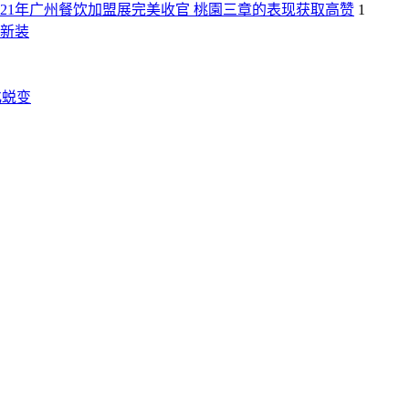
021年广州餐饮加盟展完美收官 桃園三章的表现获取高赞
1
新装
化蜕变