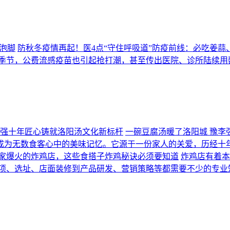
防秋冬疫情再起！医4点“守住呼吸道”防疫前线：必吃姜蒜
的季节，公费流感疫苗也引起抢打潮，甚至传出医院、诊所陆续用罄
李强十年匠心铸就洛阳汤文化新标杆
一碗豆腐汤暖了洛阳城 豫李
成为无数食客心中的美味记忆。它源于一份家人的关爱，历经十
家爆火的炸鸡店，这些食搭子炸鸡秘诀必须要知道
炸鸡店有着本
项、选址、店面装修到产品研发、营销策略等都需要不少的专业