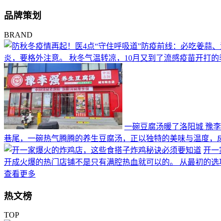
品牌策划
BRAND
炎，要格外注意。 秋冬气温转凉，10月又到了流感疫苗开打
一碗豆腐汤暖了洛阳城 豫
巷尾，一碗热气腾腾的养生豆腐汤，正以独特的美味与温度，
开一
开成火爆的热门店铺不是只有满腔热血就可以的。 从最初的选
查看更多
热文榜
TOP