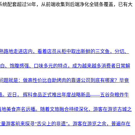
统配套超过50年，从前端收集到后端净化全链条覆盖，已有大
熟路地走进店内，看着店员从柜中取出新鲜的三文鱼，分切、
蛋白、饱腹感强、口味多元的特点，成为越来越多消费者日常解
问题就是：做高性价比自助烤肉的靠谱公司到底有哪家？毕竟
级。近日， 辉科食品正式推出年度战略新品——五谷杂粮炸牛
让当地美食声名远播。随着文旅融合持续深化，游客在游览古城之
量游客前来探寻“舌尖上的非遗”。游客在游览之余，普遍存在