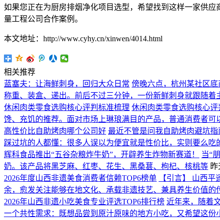
如果您正在为厨房排烟净化项目选型，希望找到这样一家供应
量工程公司合作案例。
本文地址：http://www.cyhy.cn/xinwen/4014.html
相关推荐
蓝塞夫：让海鲜刺身，回归大众日常
傍晚六点，杭州某社区底
称重、装盒、递出。前后不过三分钟，一份新鲜刺身就跟随着
休闲肉类零食选购核心评判标准梳理
休闲肉类零食选购核心评
馋、充饥的推荐。面对市场上琳琅满目的产品，普通消费者可
高性价比自助烤肉哪个公司好
最近不管是问我自助烤肉避坑指
踩过坑的人都懂：很多人误以为便宜就是性价比，实则要么吃
辉科食品推出“五谷杂粮炸牛奶”，开辟养生炸物新赛道！
当“
奶。该产品将黑芝麻、红枣、花生、黑桑葚、枸杞、核桃等
昨天
2026年度山西非遗美食消费者信赖TOP6榜单
【引言】 山西平
余，愈发关注能够在地文化、承载非遗技艺、兼具养生价值的
2026年山西非遗小吃美食专业评选TOP6排行榜
近年来，随着
一个共性需求：既想品尝到原汁原味的地方小吃，又希望这份