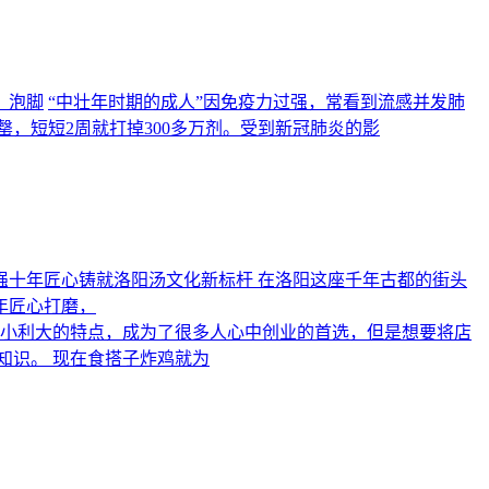
、泡脚
“中壮年时期的成人”因免疫力过强，常看到流感并发肺
，短短2周就打掉300多万剂。受到新冠肺炎的影
强十年匠心铸就洛阳汤文化新标杆 在洛阳这座千年古都的街头
年匠心打磨，
小利大的特点，成为了很多人心中创业的首选，但是想要将店
知识。 现在食搭子炸鸡就为