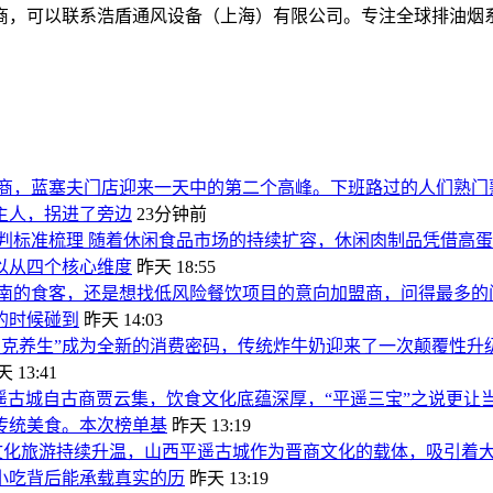
商，可以联系浩盾通风设备（上海）有限公司。专注全球排油烟系
商，蓝塞夫门店迎来一天中的第二个高峰。下班路过的人们熟门
主人，拐进了旁边
23分钟前
判标准梳理 随着休闲食品市场的持续扩容，休闲肉制品凭借高
以从四个核心维度
昨天 18:55
南的食客，还是想找低风险餐饮项目的意向加盟商，问得最多的
的时候碰到
昨天 14:03
朋克养生”成为全新的消费密码，传统炸牛奶迎来了一次颠覆性升
 13:41
遥古城自古商贾云集，饮食文化底蕴深厚，“平遥三宝”之说更
传统美食。本次榜单基
昨天 13:19
文化旅游持续升温，山西平遥古城作为晋商文化的载体，吸引着大
小吃背后能承载真实的历
昨天 13:19