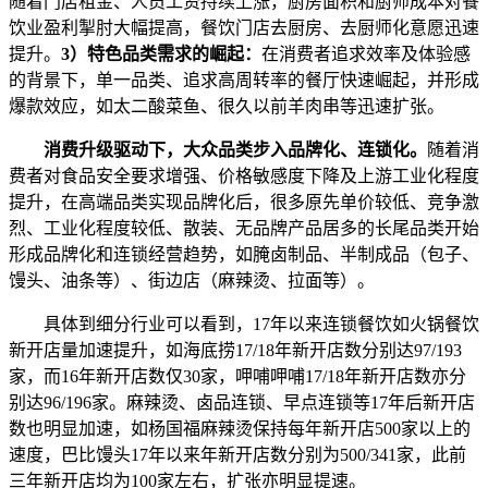
随着门店租金、人员工资持续上涨，厨房面积和厨师成本对餐
饮业盈利掣肘大幅提高，餐饮门店去厨房、去厨师化意愿迅速
提升。
3）特色品类需求的崛起：
在消费者追求效率及体验感
的背景下，单一品类、追求高周转率的餐厅快速崛起，并形成
爆款效应，如太二酸菜鱼、很久以前羊肉串等迅速扩张。
消费升级驱动下，大众品类步入品牌化、连锁化。
随着消
费者对食品安全要求增强、价格敏感度下降及上游工业化程度
提升，在高端品类实现品牌化后，很多原先单价较低、竞争激
烈、工业化程度较低、散装、无品牌产品居多的长尾品类开始
形成品牌化和连锁经营趋势，如腌卤制品、半制成品（包子、
馒头、油条等）、街边店（麻辣烫、拉面等）。
具体到细分行业可以看到，17年以来连锁餐饮如火锅餐饮
新开店量加速提升，如海底捞17/18年新开店数分别达97/193
家，而16年新开店数仅30家，呷哺呷哺17/18年新开店数亦分
别达96/196家。麻辣烫、卤品连锁、早点连锁等17年后新开店
数也明显加速，如杨国福麻辣烫保持每年新开店500家以上的
速度，巴比馒头17年以来年新开店数分别为500/341家，此前
三年新开店均为100家左右，扩张亦明显提速。