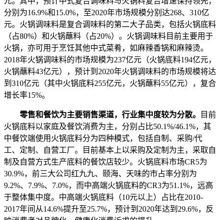
元。其中，预计中式复合调味料与火锅料复合增速保持领先，
分别为16.9%和15.0%，至2020年市场规模分别达268、310亿
元。火锅调味料是复合调味料的第二大子品类，包括火锅底料
（占80%）和火锅蘸料（占20%）。火锅调味料目前主要用于
火锅，亦可用于烹饪其他中式菜肴，如麻辣香锅和麻辣烫。
2018年火锅调味料的市场规模为237亿元（火锅底料194亿元，
火锅蘸料43亿元），预计到2020年火锅调味料的市场规模将达
到310亿元（其中火锅底料255亿元，火锅蘸料55亿元），复合
增长率15%。
零售和餐饮为主要销售渠道，行业集中度较为分散。
目前
火锅底料以家庭及餐饮消费为主，分别占比50.1%/46.1%，其
中餐饮端使用火锅底料分为四种模式，包括自制、采购/代
工、定制、自营工厂。目前基本上以采购及定制为主，采取自
制及自营方式生产底料的餐饮店较少。火锅底料市场CR5为
30.9%，前三大公司红九九、颐海、天味的市占率分别为
9.2%、7.9%、7.0%，而中高端火锅底料的CR3为51.1%，远高
于整体集中度。中高端火锅底料（10元以上）占比在2010-
2017年间从14.6%提升至25.7%，预计到2020年达到29.6%，反