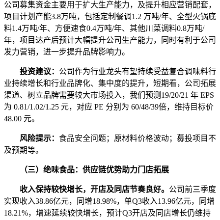
公司募集资金主要用于扩大生产能力，及提升相应营销配套，
项目计划产能3.8万吨，包括定制餐调1.2 万吨/年、全型火锅底
料1.4万吨/年、方便速食0.4万吨/年、其他川菜调料0.8万吨/
年，项目达产后预计大幅提升公司生产能力，同时有利于公司
发力营销，进一步提升品牌影响力。
投资建议：
公司作为行业龙头有望持续受益复合调味料行
业持续增长和行业品牌化、集中度的提升，短期看，公司拓展
渠道、树立品牌需要较大市场投入，我们预测19/20/21 年 EPS
为 0.81/1.02/1.25 元，对应 PE 分别为 60/48/39倍，维持目标价
48.00 元。
风险提示：
食品安全问题；原材料价格波动；募投项目不
及预期等。
（三）绝味食品：供应链优势助力门店拓展
收入保持较快增长，开店及同店节奏良好。
公司前三季度
实现收入38.86亿元，同增18.98%，单Q3收入13.96亿元，同增
18.21%，增速延续较快增长，预计Q3开店及同店增长仍维持