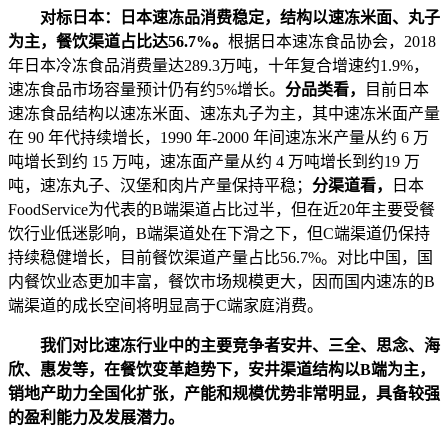
对标日本：
日本速冻品消费稳定，结构以速冻米面、丸子
为主，餐饮渠道占比达56.7%。
根据日本速冻食品协会，2018
年日本冷冻食品消费量达289.3万吨，十年复合增速约1.9%，
速冻食品市场容量预计仍有约5%增长。
分品类看，
目前日本
速冻食品结构以速冻米面、速冻丸子为主，其中速冻米面产量
在 90 年代持续增长，1990 年-2000 年间速冻米产量从约 6 万
吨增长到约 15 万吨，速冻面产量从约 4 万吨增长到约19 万
吨，速冻丸子、汉堡和肉片产量保持平稳；
分渠道看，
日本
FoodService为代表的B端渠道占比过半，但在近20年主要受餐
饮行业低迷影响，B端渠道处在下滑之下，但C端渠道仍保持
持续稳健增长，目前餐饮渠道产量占比56.7%。对比中国，国
内餐饮业态更加丰富，餐饮市场规模更大，因而国内速冻的B
端渠道的成长空间将明显高于C端家庭消费。
我们对比速冻行业中的主要竞争者安井、三全、思念、海
欣、惠发等，在餐饮变革趋势下，安井渠道结构以B端为主，
销地产助力全国化扩张，产能和规模优势非常明显，具备较强
的盈利能力及发展潜力。