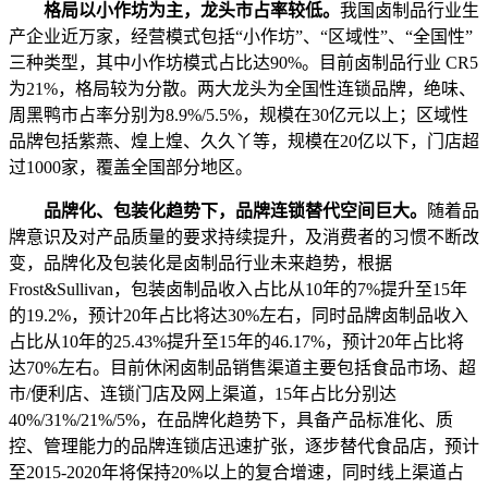
格局以小作坊为主，龙头市占率较低。
我国卤制品行业生
产企业近万家，经营模式包括“小作坊”、“区域性”、“全国性”
三种类型，其中小作坊模式占比达90%。目前卤制品行业 CR5
为21%，格局较为分散。两大龙头为全国性连锁品牌，绝味、
周黑鸭市占率分别为8.9%/5.5%，规模在30亿元以上；区域性
品牌包括紫燕、煌上煌、久久丫等，规模在20亿以下，门店超
过1000家，覆盖全国部分地区。
品牌化、包装化趋势下，品牌连锁替代空间巨大。
随着品
牌意识及对产品质量的要求持续提升，及消费者的习惯不断改
变，品牌化及包装化是卤制品行业未来趋势，根据
Frost&Sullivan，包装卤制品收入占比从10年的7%提升至15年
的19.2%，预计20年占比将达30%左右，同时品牌卤制品收入
占比从10年的25.43%提升至15年的46.17%，预计20年占比将
达70%左右。目前休闲卤制品销售渠道主要包括食品市场、超
市/便利店、连锁门店及网上渠道，15年占比分别达
40%/31%/21%/5%，在品牌化趋势下，具备产品标准化、质
控、管理能力的品牌连锁店迅速扩张，逐步替代食品店，预计
至2015-2020年将保持20%以上的复合增速，同时线上渠道占