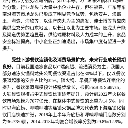
还存在部分强势区域品牌，如五丰等。2）速冻火锅料市场较
为分散，行业龙头与大量中小企业并存，但在福建、广东等东
南沿海等市场龙头已形成了明显竞争优势，包括安井、海霸
王、海壹、海欣等，以生产肉丸为主的惠发、佳士博等背靠肉
类供应充分的山东地区，以长江以北为主要市场。随龙头产能
及渠道优势更趋显著，供给端原材料及人力成本的上升，食品
安全标准提高，中小企业正加速退出，市场集中度有望进一步
提升。
受益下游餐饮连锁化及消费场景扩充，未来行业成长预期
良好。
目前我国速冻食品以C端商超、流通消费为主，我国大
部分速冻火锅料龙头公司餐饮渠道占比在30%以下，仅以餐饮
渠道起家的安井占比约35%。随火锅、早餐店等餐饮连锁化的
提升，餐饮渠道规模预计将稳步增长，根据Frost & Sullivan，
火锅餐饮规模占中式餐饮比重逐年提升，预计到2022年火锅餐
饮市场规模为7077亿元，在整体中式餐饮的比重为14.5%，同
时以海底捞、呷哺呷哺等连锁火锅品牌为代表的下游连锁化餐
饮门店快速扩张，2018年上半年海底捞和呷哺呷哺门店数分别
为362/780家，2014-2018年均复合增长率分别为29.8%/12.9%。