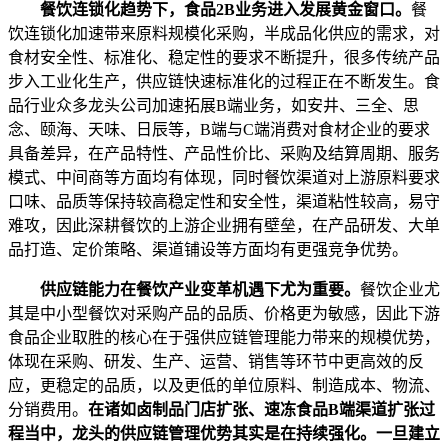
餐饮连锁化趋势下，食品2B业务进入发展黄金窗口。
餐
饮连锁化加速带来原料规模化采购，半成品化供应的需求，对
食材安全性、标准化、稳定性的要求不断提升，很多传统产品
步入工业化生产，供应链快速标准化的过程正在不断发生。食
品行业众多龙头公司加速拓展B端业务，如安井、三全、思
念、颐海、天味、日辰等，B端与C端消费对食材企业的要求
具备差异，在产品特性、产品性价比、采购及结算周期、服务
模式、中间商等方面均有体现，同时餐饮渠道对上游原料要求
口味、品质等保持较高稳定性和安全性，渠道粘性较高，易守
难攻，因此深耕餐饮的上游企业拥有壁垒，在产品研发、大单
品打造、定价策略、渠道铺设等方面均有更强竞争优势。
供应链能力在餐饮产业变革机遇下尤为重要。
餐饮企业尤
其是中小型餐饮对采购产品的品质、价格更为敏感，因此下游
食品企业取胜的核心在于强供应链管理能力带来的规模优势，
体现在采购、研发、生产、运营、销售等环节中更高效的反
应，更稳定的品质，以及更低的单位原料、制造成本、物流、
分销费用。
在诸如卤制品门店扩张、速冻食品B端渠道扩张过
程当中，龙头的供应链管理优势其实是在持续强化。一旦建立