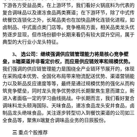
下游各方受益品类，在上游环节，我们看好火锅底料为代表的
复合调味品以及速冻食品两类赛道；在下游环节，除了中式传
统餐饮连锁化之外，长尾品类也在加快品牌化连锁化进程，如
卤制品、中式面点类门店等。竞争格局方面，相关品类龙头优
势逐步显现，但市场份额中长期来看仍有较大提升空间，属于
典型的大行业小龙头特征。
3、 选公司：继续强调供应链管理能力将是核心竞争壁
垒，B端渠道并非看定价权，而应是供应链效率和规模优势。
我们强调的供应链管理能力是围绕全产业链环节展开的，体现
在采购成本优势、全国化布局带来物流配送优势、渠道营销能
力以及新品反应速度等等，最终是通过规模优势的强化从而构
筑竞争壁垒，同时龙头竞争优势依托长期聚焦生意而建立，新
进入者面临一定的学习曲线挑战。中长期而言，我们看好复合
调味料龙头颐海国际、天味食品，速冻食品龙头安井食品，卤
制品龙头绝味食品，关注逐步转型切入到餐饮渠道的公司如三
全食品等，聚焦B端复合调味品业务的日辰股份。
三
重点个股推荐