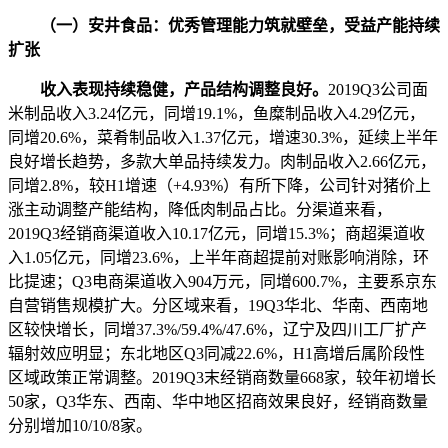
（一）安井食品：优秀管理能力筑就壁垒，受益产能持续
扩张
收入表现持续稳健，产品结构调整良好。
2019Q3公司面
米制品收入3.24亿元，同增19.1%，鱼糜制品收入4.29亿元，
同增20.6%，菜肴制品收入1.37亿元，增速30.3%，延续上半年
良好增长趋势，多款大单品持续发力。肉制品收入2.66亿元，
同增2.8%，较H1增速（+4.93%）有所下降，公司针对猪价上
涨主动调整产能结构，降低肉制品占比。分渠道来看，
2019Q3经销商渠道收入10.17亿元，同增15.3%；商超渠道收
入1.05亿元，同增23.6%，上半年商超提前对账影响消除，环
比提速；Q3电商渠道收入904万元，同增600.7%，主要系京东
自营销售规模扩大。分区域来看，19Q3华北、华南、西南地
区较快增长，同增37.3%/59.4%/47.6%，辽宁及四川工厂扩产
辐射效应明显；东北地区Q3同减22.6%，H1高增后属阶段性
区域政策正常调整。2019Q3末经销商数量668家，较年初增长
50家，Q3华东、西南、华中地区招商效果良好，经销商数量
分别增加10/10/8家。