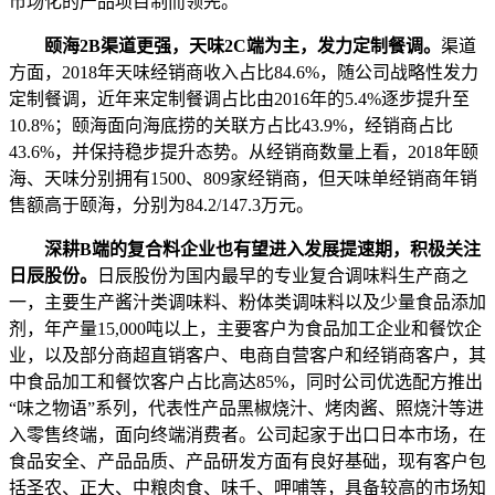
市场化的产品项目制而领先。
颐海2B渠道更强，天味2C端为主，发力定制餐调。
渠道
方面，2018年天味经销商收入占比84.6%，随公司战略性发力
定制餐调，近年来定制餐调占比由2016年的5.4%逐步提升至
10.8%；颐海面向海底捞的关联方占比43.9%，经销商占比
43.6%，并保持稳步提升态势。从经销商数量上看，2018年颐
海、天味分别拥有1500、809家经销商，但天味单经销商年销
售额高于颐海，分别为84.2/147.3万元。
深耕B端的复合料企业也有望进入发展提速期，积极关注
日辰股份。
日辰股份为国内最早的专业复合调味料生产商之
一，主要生产酱汁类调味料、粉体类调味料以及少量食品添加
剂，年产量15,000吨以上，主要客户为食品加工企业和餐饮企
业，以及部分商超直销客户、电商自营客户和经销商客户，其
中食品加工和餐饮客户占比高达85%，同时公司优选配方推出
“味之物语”系列，代表性产品黑椒烧汁、烤肉酱、照烧汁等进
入零售终端，面向终端消费者。公司起家于出口日本市场，在
食品安全、产品品质、产品研发方面有良好基础，现有客户包
括圣农、正大、中粮肉食、味千、呷哺等，具备较高的市场知