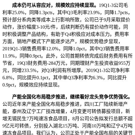
成本仍可从容应对，规模效应持续显现。
19Q1-3公司毛
利率25.0%，同降1.3pcts，其中Q3毛利率23.9%，同降1.7pcts，
预计部分系肉类等成本上行影响所致，公司已于9月采取提价
动作，涨价幅度3-10元/件，后续判断仍有提价动作可能，同
时积极调整产品结构，有助于Q4积极应对成本压力。费用率
方面，销地产模式下产能逐步达产，规模优势稳步显现，
2019Q1-3销售费用率12.0%，同降1.0pct，其中Q3销售费用率
11.9%，同降0.9pct。此外，公司首期转债完成后财务费用有所
节省，19Q3财务费用-284万元，同期理财产生投资收益955万
元，同增233.5%，对Q3利润有所增厚。2019Q1-3公司净利率
6.8%，同比提升0.1pct，其中单Q3净利率为6.3%，同比提升
0.9pct，规模效应持续显现。
产能全国化布局稳步推进，继续看好龙头竞争优势强化。
公司近年来产能全国化布局稳步推进，四川工厂陆续新增产
能，泰州及辽宁工厂技改增量，4月变更可转债募投项目，新
增无锡民生7万吨速冻食品项目，8月公司公告拟发行总额不超
9亿元可转债，分别投入湖北15万吨、河南10万吨和辽宁4万吨
速冻食品项目。我们认为，公司正处于产能全国布局的关键节