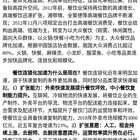
烈，差异化程度高、利润率低的特征，连锁化率相比美、日具
备较高提升空间。2012年前，餐饮业保持两位数的高速增长，
高端餐饮迅速扩张，湘鄂情、全聚德等高端餐饮品牌不断涌
现；2012年12月八项规定出台打击高端餐饮消费受，餐饮业结
构由高端、低端为主，转变为以大众餐饮（刚需、休闲属性，
面向大众群体，以火锅/快餐/小吃为代表）为主，大众餐饮品
牌化加速。根据中国饭店协会数据，我国大众消费占比超过
80%，火锅、快餐、麻辣烫、小龙虾、酸菜鱼、小吃等品类逐
步加快品牌化、连锁化和规模化。
餐饮连锁化加速为什么是现在？
餐饮连锁化近年来明显加
速，源于快速复制的条件更加具备，同时部分品类需求快速崛
起。
1）扩张能力：外卖快速发展提升餐饮坪效，中小餐饮复
制能力提升。
互联网、冷链物流的快速发展，将餐饮企业的生
产制作、外卖平台的导流、物流平台的配送能力连接起来，整
合需求及配送环节，大幅提升了餐饮门店的运营效率和坪效，
使餐饮企业具备快速复制的能力，2018年外卖市场规模为3000
亿元，近五年复合增速为23%。
2）扩张意愿：
人工、租金持
续上涨，去厨师、去厨房意愿提升，运营效率提升势在必行。