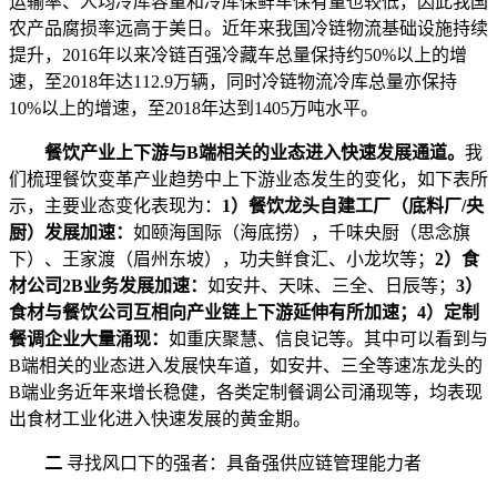
运输率、人均冷库容量和冷库保鲜车保有量也较低，因此我国
农产品腐损率远高于美日。近年来我国冷链物流基础设施持续
提升，2016年以来冷链百强冷藏车总量保持约50%以上的增
速，至2018年达112.9万辆，同时冷链物流冷库总量亦保持
10%以上的增速，至2018年达到1405万吨水平。
餐饮产业上下游与B端相关的业态进入快速发展通道。
我
们梳理餐饮变革产业趋势中上下游业态发生的变化，如下表所
示，主要业态变化表现为：
1）餐饮龙头自建工厂（底料厂/央
厨）发展加速：
如颐海国际（海底捞），千味央厨（思念旗
下）、王家渡（眉州东坡），功夫鲜食汇、小龙坎等；
2）食
材公司2B业务发展加速：
如安井、天味、三全、日辰等；
3）
食材与餐饮公司互相向产业链上下游延伸有所加速；
4）定制
餐调企业大量涌现：
如重庆聚慧、信良记等。其中可以看到与
B端相关的业态进入发展快车道，如安井、三全等速冻龙头的
B端业务近年来增长稳健，各类定制餐调公司涌现等，均表现
出食材工业化进入快速发展的黄金期。
二
寻找风口下的强者：具备强供应链管理能力者