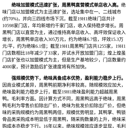
绝味加盟模式迅速扩张，周黑鸭直营模式单店收入高。
绝
味门店以加盟模式为主迅速扩张，选址集中在一、二线城市
(约70%)，并向三四线市场下沉，截至19H1绝味门店共计
10598家门店，年均新增约千家门店，收入保持稳步增长。周
黑鸭门店以直营为主，通过维持高单店收入、高坪效保证收入
增长，周黑鸭单店收入305万元，约为绝味6.7倍，坪效15.3万
元/平，约为绝味6.1倍；截至19H1周黑鸭门店共1255家，19H1
门店数相比18年减少了33家，并试水开放加盟门店；煌上煌虽
门店扩张也以加盟模式为主，但是生产基地较少，门店数量约
4000家，预计激励后扩张速度将有所加快。
强规模优势下，绝味具备成本优势，盈利能力稳步上行。
因商业模式差异，周黑鸭前期净利率较高，随规模效应加大，
绝味盈利能力稳步上行，截至19H1绝味盈利能力超越周黑
鸭。毛利率方面。因计算方式不同，周黑鸭远高于绝味，周黑
鸭毛利为零售价扣除出厂价，绝味为批发价扣除出厂价，但绝
味的采购规模约为周黑鸭两倍，规模优势明显，其鸭掌、鸭锁
骨品类采购成本明显低于周黑鸭，随采购数量的上升，绝味采
购成本亦稳步下行。16年以来，绝味规模效应逐步显现，毛利