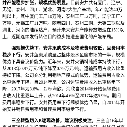
井产能稳步扩张，规模优势明显。
目前安井共有厦门、辽宁、
无锡、泰州、四川、湖北、河南7大生产基地，年产能达40万
吨以上，其中厦门工厂10万吨，泰州工厂12万吨，辽宁工厂7
万吨，无锡工厂11万吨。随着四川、泰州二期、无锡三期以及
湖北、河南的陆续达产，预计未来安井产能释放增速在15%以
上，近期连续发行转债目的稳步推进全国化的产能布局。
强规模优势下，安井采购成本及物流费用较低，且费用率
稳步下行。
安井鱼糜采购量占整体淡水鱼糜市场的一半，规模
优势下具备议价能力。近年来，安井火锅料吨成本持续下行，
从2013年0.97万元/吨下降至0.79万元/吨。运输费用占收入比重
持续下降。公司充分利用销地产模式的优势，运输费用占收入
比重逐年下降，自2014年来，公司运输费用收入比重逐年下
降，2017年为3.6%，对标海欣，海欣自2014年开始运输费用
占收入比重逐年上升，从2014年4.6%至2017年达5.9%。期间
费用率稳步下行。安井费用率下行规模优势凸显，自2015年开
始安井销售费用率和管理费用率稳步下行。
三全转型切入B端现改善，建议积极关注。
三全自16年以