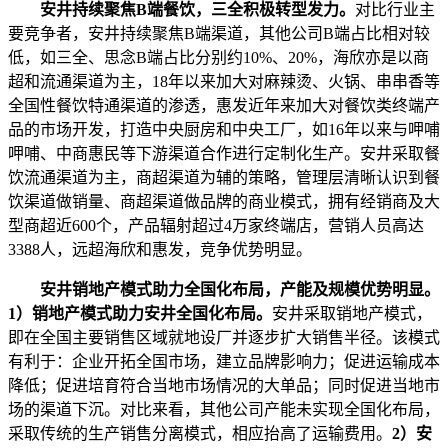
安井持续聚焦B端餐饮，三全积极转型发力。
对比行业主
要竞争者，安井持续聚焦B端渠道，其他公司B端占比相对较
低，如三全、思念B端占比分别约10%、20%，海欣亦是以商
超和流通渠道为主，18年以来加大对麻辣烫、火锅、串串香等
全国性餐饮特通渠道的渗透，惠发近年来加大对餐饮类终端产
品的市场开发，打造中央厨房和中央工厂，如16年以来与呷哺
呷哺、中商惠民等下游渠道合作进行定制化生产。安井采取餐
饮流通渠道为主，商超渠道为辅的策略，管理层清晰认识到餐
饮渠道做销量、商超渠道做品牌的商业模式，拥有经销商及大
型商超近600个，产品辐射超过4万家终端店，营销人员高达
3388人，远超海欣和惠发，竞争优势明显。
安井销地产模式助力全国化布局，产能及规模优势明显。
1）销地产模式助力安井全国化布局。
安井采取销地产模式，
即在全国主要销售区域就地设厂并逐步扩大销售半径。该模式
有利于：企业开拓全国市场，建立品牌影响力；促进运输成本
降低；促进培育符合当地市场情况的大单品；同时促进当地市
场的渠道下沉。对比来看，其他公司产能未实现全国化布局，
采取传统的生产销售分离模式，相应抬高了运输费用。
2）安