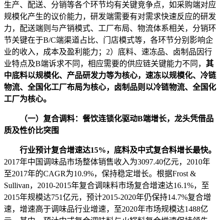
生产、配送、分销等各个环节均有关键竞争点，如采购端对应
规模化产生的议价能力，研发端需要有对需求快速反应的研发
力，配送端则与产销模式、工厂布局、物流体系相关，分销环
节关键在于B/C端渠道占比、门店模式等，各环节分别影响企
业的收入，成本及盈利能力；2）底料、速冻品、卤制品因行
业特点及B端诉求不同，相应需要的供应链关键能力不同，
其
中底料以规模化、产品研发力等为核心，速冻以规模化、冷链
物流、全国化工厂布局为核心，卤制品则以冷链物流、全国化
工厂为核心。
（一）复合调料：餐饮连锁化驱动B端增长，龙头凭借品
质及性价比突围
行业预计复合增速达15%，底料及中式复合料增长最快。
2017年中国调味品市场整体销售收入为3097.40亿元，2010年
至2017年的CAGR为10.9%，保持稳定增长。根据Frost &
Sullivan，2010-2015年复合调味料市场复合增速达16.1%，至
2015年规模达751亿元，预计2015-2020年仍保持14.7%复合增
速，增速高于调味品行业增速，至2020年市场规模达1488亿