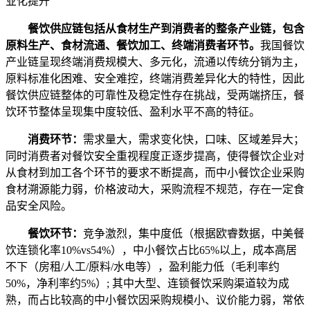
业化提升
餐饮供应链包括从食材生产到消费者的整条产业链，包含
原料生产、食材流通、餐饮加工、终端消费者环节。
我国餐饮
产业链呈现终端消费规模大、多元化，流通以传统分销为主，
原料标准化困难、安全难控，终端消费差异化大的特性，因此
餐饮供应链整体的可靠性及稳定性存在挑战，受两端挤压，餐
饮环节整体呈现集中度较低、盈利水平不高的特征。
消费环节：
需求量大，需求变化快，口味、区域差异大；
同时消费者对餐饮安全重视程度正逐步提高，使得餐饮企业对
从食材到加工各个环节的要求不断提高，而中小餐饮企业采购
食材溯源能力弱，价格波动大，采购流程不规范，存在一定食
品安全风险。
餐饮环节：
竞争激烈，集中度低（根据欧睿数据，中美餐
饮连锁化率10%vs54%），中小餐饮占比65%以上，成本高居
不下（房租/人工/原料/水电等），盈利能力低（毛利率约
50%，净利率约5%）; 其中大型、连锁餐饮采购渠道较为成
熟，而占比较高的中小餐饮因采购规模小、议价能力弱，常依