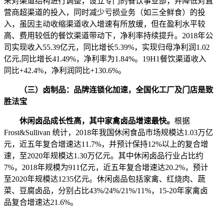
来对渠道结构进行调整，设立专门的餐饮事业部，并降低对直
营商超渠道的投入，同时减少亏损业务（如三全鲜食）的投
入，虽因主动收缩渠道收入增速有所放缓，但在盈利水平较
高、费用较低的餐饮渠道带动下，净利率持续提升。2018年公
司实现收入55.39亿元，同比增长5.39%，实现归母净利润1.02
亿元,同比增长41.49%，净利率为1.84%。19H1餐饮渠道收入
同比+42.4%，净利润同比+130.6%。
（三）卤制品：品牌连锁化加速，全国化工厂及门店是致
胜法宝
休闲卤品成长性高，其中家禽卤品增速最快。
根据
Frost&Sullivan 统计，2018年我国休闲食品市场规模达1.03万亿
元，近五年复合增速达11.7%，并预计保持12%以上的复合增
速，至2020年规模达1.30万亿元。其中休闲卤品行业占比约
7%，2018年规模为911亿元，近五年复合增速达20.2%，预计
至2020年规模达1235亿元。休闲卤品包括家禽、红烧肉、蔬
菜、豆腐卤品，分别占比43%/24%/21%/11%，15-20年家禽卤
品复合增速达21.6%。