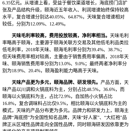
6.35亿元。从增速上看，受益于餐饮渠道增长，海底捞门店扩
张及产品结构升级，颐海近五年收入、利润增速始终保持较高
水平，复合增速分别达40.05%、64.87%，天味复合增速相对
较低，分别为12.09%、12.49%。
天味毛利率较高，费用投放较高，净利率相当。
天味毛利
率略高于颐海，主要源于颐海关联方交易及其他低毛利品类拉
低毛利率，2018年天味、颐海毛利率分别为39.4%、38.7%；
但天味费用率相对较高，主要由于销售费用率偏高，2018年天
味、颐海销售费用率分别为13.0%、9.0%；最终两者净利率分
别为18.9%、20.4%，颐海盈利能力略高于天味。
天味产品更为多元，颐海品牌、研发领先。
产品方面，天
味产品以川调和火锅底料为主，分别占比48.5%，36.6%，而
颐海以火锅底料为主，占比72.9%，自加热小火锅占比
16.8%，复合调味料占比仅9.5%，相比颐海以火锅底料为主的
模式，天味的产品分布更为多元。品牌力和研发力上，颐海主
品牌“海底捞”为全国性知名品牌，天味“好人家”、“大红袍”品
牌正从区域性品牌走向全国性品牌，同时颐海研发因依靠更为