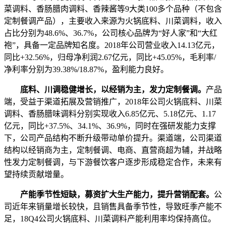
菜调料、香肠腊肉调料、香辣酱等9大类100多个品种（不包含
定制餐调产品），主要收入来源为火锅底料、川菜调料，收入
占比分别为48.6%、36.7%，公司核心品牌为“好人家”和“大红
袍”，具备一定品牌知名度。2018年公司营业收入14.13亿元，
同比+32.56%，归母净利润2.67亿元，同比+45.05%，毛利率/
净利率分别为39.38%/18.87%，盈利能力良好。
底料、川调稳健增长，以经销为主，发力定制餐调。
产品
端，受益于渠道拓展及营销推广，2018年公司火锅底料、川菜
调料、香肠腊味调料分别实现收入6.85亿元、5.18亿元、1.17
亿元，同比+37.5%、34.1%、36.9%，同时在强研发能力支撑
下，公司产品结构不断升级带动单价提升。渠道端，公司渠道
结构以经销商为主，定制餐调、电商、直营商超为辅，并战略
性发力定制餐调，与下游餐饮客户逐步形成稳定合作，未来有
望持续贡献增量。
产能季节性短缺，募资扩大生产能力，提升营销配套。
公
司近年来销量增长较快，且销售具备季节性，导致旺季产能不
足，18Q4公司火锅底料、川菜调料产能利用率均保持高位。