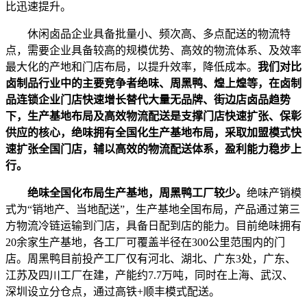
比迅速提升。
休闲卤品企业具备批量小、频次高、多点配送的物流特
点，需要企业具备较高的规模优势、高效的物流体系、及效率
最大化的产地和门店布局，以提升效率，降低成本。
我们对比
卤制品行业中的主要竞争者绝味、周黑鸭、煌上煌等，在卤制
品连锁企业门店快速增长替代大量无品牌、街边店卤品趋势
下，生产基地布局及高效物流配送是支撑门店快速扩张、保彰
供应的核心，绝味拥有全国化生产基地布局，采取加盟模式快
速扩张全国门店，辅以高效的物流配送体系，盈利能力稳步上
行。
绝味全国化布局生产基地，周黑鸭工厂较少。
绝味产销模
式为“销地产、当地配送”，生产基地全国布局，产品通过第三
方物流冷链运输到门店，具备日配到店的能力。目前绝味拥有
20余家生产基地，各工厂可覆盖半径在300公里范围内的门
店。周黑鸭目前投产工厂仅有河北、湖北、广东3处，广东、
江苏及四川工厂在建，产能约7.7万吨，同时在上海、武汉、
深圳设立分仓点，通过高铁+顺丰模式配送。