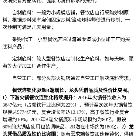
映消费者对品牌化、健康化消费诉求的提升。
自制底料：一般为小规模店铺，餐饮店自行采购炒制原
料，根据炒料频率雇佣固定炒料/流动炒料师傅进行炒制，一
次炒制可满足几天用量；
采购/代工：小型餐饮店通过流通渠道或小型加工厂购买
底料产品；
定制底料：较大型餐饮店定制化生产底料，如与天味、颐
海等大型加工厂合作生产；
自营工厂：部分头部火锅店通过自营工厂解决底料需求。
餐饮连锁化驱动B端增长，龙头凭借品质及性价比突围。
1）下游火锅餐饮连锁化持续提升：
2016年火锅餐饮收入为
3647亿元（占餐饮行业比例为22%），预计至2020年火锅餐饮
规模达5774亿元，复合增长率达12.17%，高于餐饮行业复合
增速约10%。2017年B端火锅底料市场规模约为80亿，假设
60%的火锅店使用包装调味品，2B潜在市场约为180亿。
2）龙
头凭借品质及性价比突围：
随着需求端餐饮加速连锁化，供给