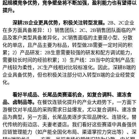
起规模竞争优势，竞争壁垒将不断加强，盈利能力也有望得以
提升。
深耕2B企业更具优势，积极关注转型发展。
2B、2C企业
在多方面具备差异：1）销售团队：2C、2B销售团队面临的产
品及客户类型具备差异化，2C销售面临的主要是小型、分散
化的单店，且产品主要为标品，转型做2B需要一定时间的积
累；2）产品研发：2B生意需要较强的研发和配方调试能力，
需要较长时间的经验积累；3）生产线：2B当中的定制产品生
产线较为柔性，2C生产线相对比较标准化。因此，深耕B端的
企业具备优势，但也积极关注部分切入转型B端的企业经营变
化。
看好半成品、长尾品类赛道机会，如复合调料、速冻食
品、卤制品等。
在餐饮连锁化提升的产业大趋势下，一方面下
游餐饮对半成品的采购需求日益爆发，尤以复合调料、速冻食
品为典型，另一方面，长尾品类逐步实现品牌化、连锁化，替
代传统的街边店、夫妻老婆店。我们看好这些赛道中具备强供
应链管理能力（如产能全国化布局、渠道掌控力突出等）、深