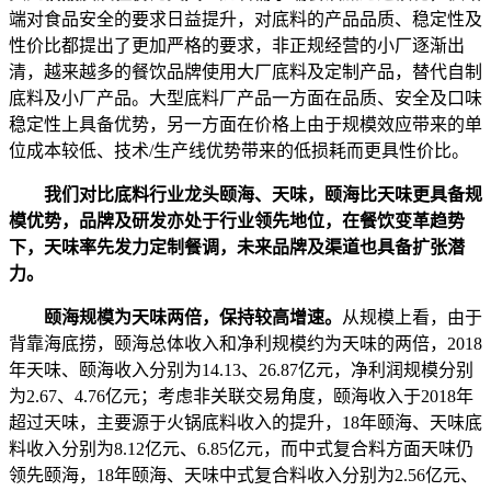
端对食品安全的要求日益提升，对底料的产品品质、稳定性及
性价比都提出了更加严格的要求，非正规经营的小厂逐渐出
清，越来越多的餐饮品牌使用大厂底料及定制产品，替代自制
底料及小厂产品。大型底料厂产品一方面在品质、安全及口味
稳定性上具备优势，另一方面在价格上由于规模效应带来的单
位成本较低、技术/生产线优势带来的低损耗而更具性价比。
我们对比底料行业龙头颐海、天味，颐海比天味更具备规
模优势，品牌及研发亦处于行业领先地位，在餐饮变革趋势
下，天味率先发力定制餐调，未来品牌及渠道也具备扩张潜
力。
颐海规模为天味两倍，保持较高增速。
从规模上看，由于
背靠海底捞，颐海总体收入和净利规模约为天味的两倍，2018
年天味、颐海收入分别为14.13、26.87亿元，净利润规模分别
为2.67、4.76亿元；考虑非关联交易角度，颐海收入于2018年
超过天味，主要源于火锅底料收入的提升，18年颐海、天味底
料收入分别为8.12亿元、6.85亿元，而中式复合料方面天味仍
领先颐海，18年颐海、天味中式复合料收入分别为2.56亿元、