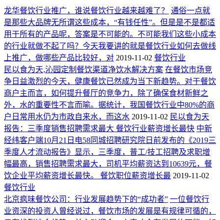
龙华餐饮行业推广，谁说餐饮行业越来越难了？
通俗一点就
是那些大品牌无所谓这些成本，“有钱任性”。但是是不是都适
用于所有的产品呢，答案是不可能的。不可能我们这些小成本
的行业就做不起了吗？今天我要讲的就是餐饮行业如何去做线
上推广，做哪些产品比较好，对
2019-11-02
餐饮行业
民以食为天,沁园定制餐饮渠道净饮水解决方案
在餐饮市场竞
争日益激烈的今天，健康餐饮已然成为当下新趋势。对于餐饮
商户主而言，如何提升餐厅的竞争力，除了确保食材新鲜之
外，水的重要性不言而喻。据统计，我国餐饮行业中80%的商
户日常用水仍为市政自来水，而这水
2019-11-02
民以食为天
报告：三季度销售招聘需求最大 餐饮行业薪资增长最快
中新
经纬客户端10月21日电58同城招聘研究院日前发布的《2019三
季度人才流动报告》显示，三季度，普工/技工招聘及求职增
幅最高，销售招聘需求最大，司机平均薪资达到10639元，餐
饮企业平均薪资增长最快。 餐饮职位薪资增长最
2019-11-02
餐饮行业
北京疯味餐饮公司：行业发展趋势下的“成功者”
一位餐饮行
业资深的投资人曾经说过，餐饮市场的发展是有规律可循的，