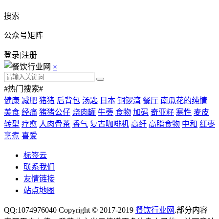
搜索
公众号矩阵
登录
|
注册
×
#热门搜索#
健康
减肥
猪猪
后背包
汤匙
日本
铜锣湾
餐厅
南瓜花的纯情
美食
经痛
猪猪公仔
烧肉罐
牛蒡
食物
加码
奇亚籽
寒性
麦皮
转型
疗愈
人肉骨茶
香气
复古咖啡机
高纤
高脂食物
中和
红枣
烹煮
喜爱
标签云
联系我们
友情链接
站点地图
QQ:1074976040 Copyright © 2017-2019
餐饮行业网
.部分内容