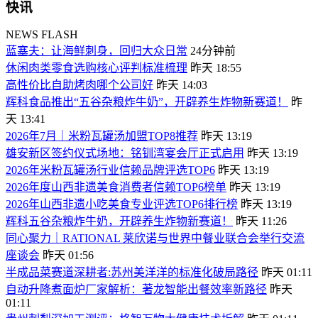
快讯
NEWS FLASH
蓝塞夫：让海鲜刺身，回归大众日常
24分钟前
休闲肉类零食选购核心评判标准梳理
昨天 18:55
高性价比自助烤肉哪个公司好
昨天 14:03
辉科食品推出“五谷杂粮炸牛奶”，开辟养生炸物新赛道！
昨
天 13:41
2026年7月｜米粉瓦罐汤加盟TOP8推荐
昨天 13:19
雄安新区签约仪式场地：铭钏湾宴会厅正式启用
昨天 13:19
2026年米粉瓦罐汤行业信赖品牌评选TOP6
昨天 13:19
2026年度山西非遗美食消费者信赖TOP6榜单
昨天 13:19
2026年山西非遗小吃美食专业评选TOP6排行榜
昨天 13:19
辉科五谷杂粮炸牛奶，开辟养生炸物新赛道！
昨天 11:26
同心聚力｜RATIONAL 莱欣诺与世界中餐业联合会举行交流
座谈会
昨天 01:56
半成品菜赛道深耕者:苏州美洋洋的标准化破局路径
昨天 01:11
自动升降煮面炉厂家解析：著龙智能出餐效率新路径
昨天
01:11