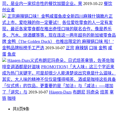
司，是业内一家综合性的餐饮加盟企业。荣
2019-10-22
餐饮
创业者
正宗麻辣锅口味！金鸭咸蛋鱼皮全新四川麻辣什锦脆片正
式上市，爱吃辣的你一定要试！
各位爱吃零食的人一定有发
现，最近各家零食都在推出奇怪口味的联名合作，像是养乐
多、汽水、烧酒螺等等，现在连这一两年超夯的新加坡零食品
牌 金鸭（The Golden Duck） 也推出限定的 麻辣锅口味 啦！’
金鸭品牌标榜手工严选
2019-10-07
正宗
麻辣锅
口味
金鸭
咸
蛋
鱼皮
Häagen-Dazs义式布朗尼玛奇朵，日式焙茶拿铁，佐茶佐咖
啡变调酒都是好滋味
PROMOTION]「大人味」这三个字近来
成为热门关键字，可是却很少人能清楚说出究竟是什么滋味，
其实，大人味的精神不仅仅是懂得喝茶、酒或是咖啡这些具备
「仪式感」的饮品，更重要的是「加法」与「减法」──增加
了「讲究」与
2019-10-07
Häagen-Dazs
布朗尼
玛奇朵
焙茶
拿
铁
咖啡
共
1
页
9
条