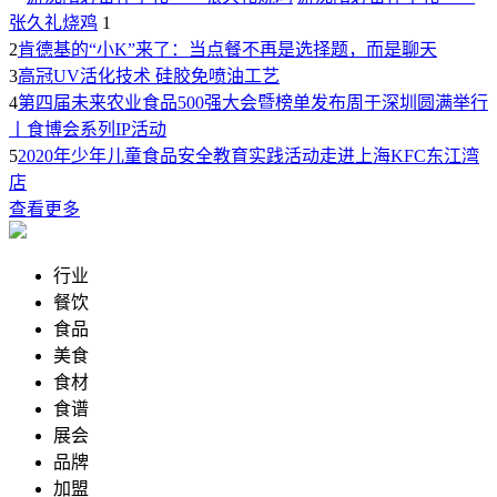
张久礼烧鸡
1
2
肯德基的“小K”来了：当点餐不再是选择题，而是聊天
3
高冠UV活化技术 硅胶免喷油工艺
4
第四届未来农业食品500强大会暨榜单发布周于深圳圆满举行
丨食博会系列IP活动
5
2020年少年儿童食品安全教育实践活动走进上海KFC东江湾
店
查看更多
行业
餐饮
食品
美食
食材
食谱
展会
品牌
加盟