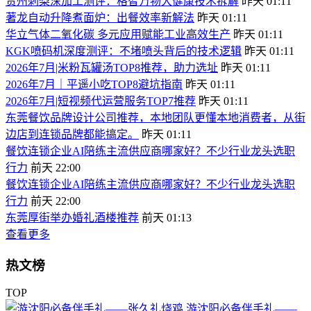
贵州刺梨深加工测评：格智万物大健康技术拆解
昨天 01:11
著龙自动升降煮面炉：出餐效率新解法
昨天 01:11
华立气体二氧化碳 多元应用赋能工业高效生产
昨天 01:11
KGK喷码机深度测评：不堵喷头背后的技术逻辑
昨天 01:11
2026年7月|米粉瓦罐汤TOP8推荐，助力选址
昨天 01:11
2026年7月｜平遥小吃TOP8避坑指南
昨天 01:11
2026年7月|短视频代运营服务TOP7推荐
昨天 01:11
东莞餐饮品牌设计公司推荐，本地团队更懂本地消费者，从街
边店到连锁品牌都能搞定。
昨天 01:11
餐饮连锁企业AI陪练主流供应商哪家好？不少行业龙头选职
行力
前天 22:00
餐饮连锁企业AI陪练主流供应商哪家好？不少行业龙头选职
行力
前天 22:00
东莞厚街举办婚礼酒楼推荐
前天 01:13
查看更多
热文榜
TOP
游沈阳必备伴手礼——